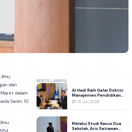
 Ilmu
BERITA LAINNYA
ngan dan
Al Hadi Raih Gelar Doktor
s Maret dalam
Manajemen Pendidikan
FIP UNESA melalui Riset
ada Senin, 10
15 Jun 2026
Pembentukan Karakter
Guru
Ilmu
Melalui Studi Kasus Dua
Sekolah, Aris Setiawan
.Pd.,