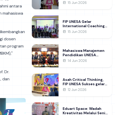
Raih Gelar Doktor di FIP
15 Jun 2026
rahmi antara
UNESA Usai Kupas
Manajemen
uh mahasiswa
Pembelajaran Deep
Learning
FIP UNESA Gelar
International Coaching
Clinic Bersama Pakar
 dikembangkan
15 Jun 2026
Khon Kaen University
agi dosen
Thailand, Kupas Strategi
Publikasi Jurnal Ilmiah
atan program
Internasional dukung
Mahasiswa Manajemen
SDG 4
MBKM),"
Pendidikan UNESA
Kunjungi DPRD Jatim,
14 Jun 2026
Perdalam Pemahaman
Kebijakan Pendidikan
. Dr.
Daerah
L dan
Asah Critical Thinking,
FIP UNESA Sukses gelar
NUDC dan KDMI 2026
12 Jun 2026
Eduart Space: Wadah
Kreativitas Melalui Seni