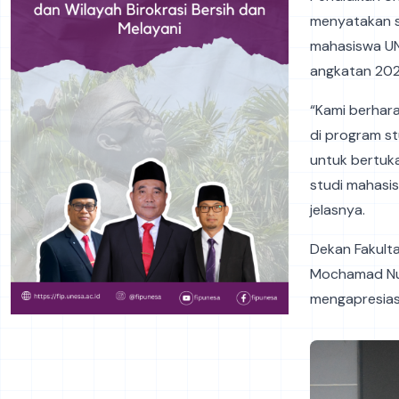
menyatakan s
mahasiswa UN
angkatan 202
“Kami berha
di program st
untuk bertuk
studi mahasis
jelasnya.
Dekan Fakulta
Mochamad Nur
mengapresias