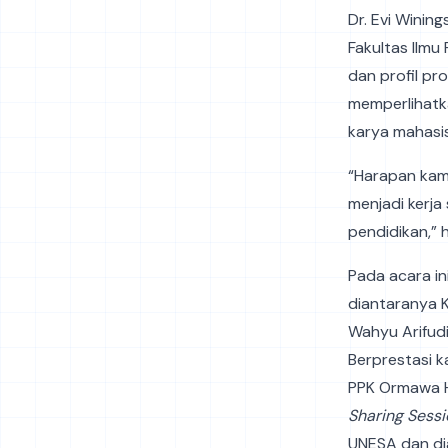
Dr. Evi Winin
Fakultas Ilmu
dan profil pr
memperlihatka
karya mahasi
“Harapan kami
menjadi kerj
pendidikan,” 
Pada acara in
diantaranya K
Wahyu Arifud
Berprestasi 
PPK Ormawa HM
Sharing Sessi
UNESA dan dia