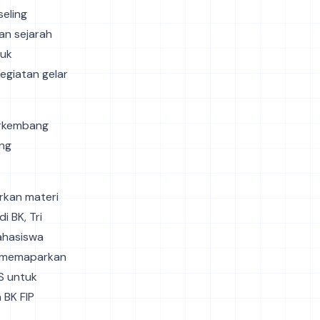
seling
an sejarah
tuk
egiatan gelar
berkembang
ang
rkan materi
 BK, Tri
ahasiswa
ng memaparkan
S untuk
 BK FIP