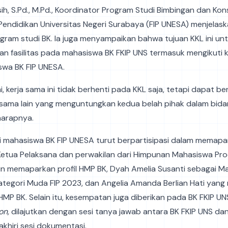
gsih, S.Pd., M.Pd., Koordinator Program Studi Bimbingan dan Kon
 Pendidikan Universitas Negeri Surabaya (FIP UNESA) menjelask
ogram studi BK. Ia juga menyampaikan bahwa tujuan KKL ini un
n fasilitas pada mahasiswa BK FKIP UNS termasuk mengikuti k
swa BK FIP UNESA.
, kerja sama ini tidak berhenti pada KKL saja, tetapi dapat 
a sama lain yang menguntungkan kedua belah pihak dalam bid
harapnya.
i mahasiswa BK FIP UNESA turut berpartisipasi dalam memapa
etua Pelaksana dan perwakilan dari Himpunan Mahasiswa Prodi
in memaparkan profil HMP BK, Dyah Amelia Susanti sebagai M
kategori Muda FIP 2023, dan Angelia Amanda Berlian Hati ya
P BK. Selain itu, kesempatan juga diberikan pada BK FKIP UN
on,
dilajutkan dengan sesi tanya jawab antara BK FKIP UNS dan
khiri sesi dokumentasi.