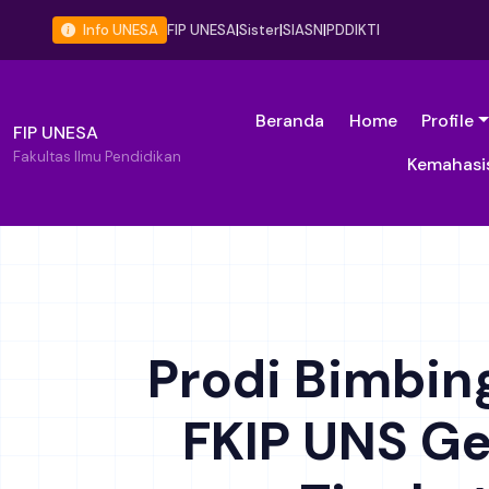
Info UNESA
FIP UNESA
|
Sister
|
SIASN
|
PDDIKTI
Beranda
Home
Profile
FIP UNESA
Fakultas Ilmu Pendidikan
Kemahasi
Prodi Bimbin
FKIP UNS Ge