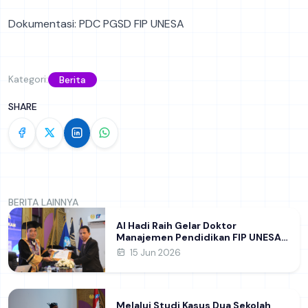
Dokumentasi: PDC PGSD FIP UNESA
Kategori:
Berita
SHARE
BERITA LAINNYA
Al Hadi Raih Gelar Doktor
Manajemen Pendidikan FIP UNESA
melalui Riset Pembentukan
15 Jun 2026
Karakter Guru
Melalui Studi Kasus Dua Sekolah,