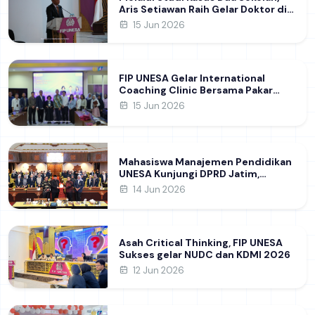
Aris Setiawan Raih Gelar Doktor di
FIP UNESA Usai Kupas Manajemen
15 Jun 2026
Pembelajaran Deep Learning
FIP UNESA Gelar International
Coaching Clinic Bersama Pakar
Khon Kaen University Thailand,
15 Jun 2026
Kupas Strategi Publikasi Jurnal
Ilmiah Internasional dukung SDG 4
Mahasiswa Manajemen Pendidikan
UNESA Kunjungi DPRD Jatim,
Perdalam Pemahaman Kebijakan
14 Jun 2026
Pendidikan Daerah
Asah Critical Thinking, FIP UNESA
Sukses gelar NUDC dan KDMI 2026
12 Jun 2026