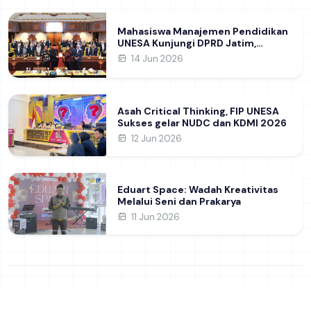
Mahasiswa Manajemen Pendidikan
UNESA Kunjungi DPRD Jatim,
Perdalam Pemahaman Kebijakan
14 Jun 2026
Pendidikan Daerah
Asah Critical Thinking, FIP UNESA
Sukses gelar NUDC dan KDMI 2026
12 Jun 2026
Eduart Space: Wadah Kreativitas
Melalui Seni dan Prakarya
11 Jun 2026