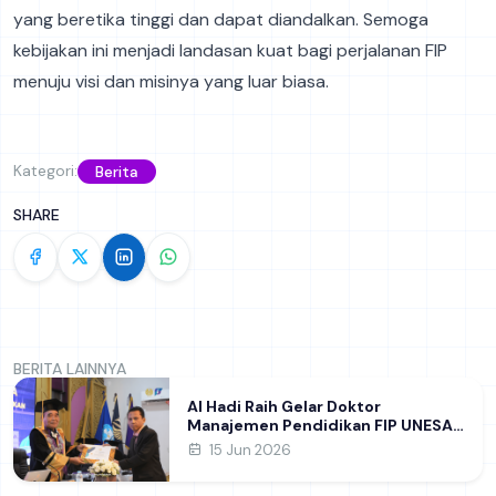
yang beretika tinggi dan dapat diandalkan. Semoga
kebijakan ini menjadi landasan kuat bagi perjalanan FIP
menuju visi dan misinya yang luar biasa.
Kategori:
Berita
SHARE
BERITA LAINNYA
Al Hadi Raih Gelar Doktor
Manajemen Pendidikan FIP UNESA
melalui Riset Pembentukan
15 Jun 2026
Karakter Guru