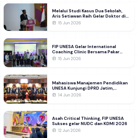
Melalui Studi Kasus Dua Sekolah,
Aris Setiawan Raih Gelar Doktor di
FIP UNESA Usai Kupas Manajemen
15 Jun 2026
Pembelajaran Deep Learning
FIP UNESA Gelar International
Coaching Clinic Bersama Pakar
Khon Kaen University Thailand,
15 Jun 2026
Kupas Strategi Publikasi Jurnal
Ilmiah Internasional dukung SDG 4
Mahasiswa Manajemen Pendidikan
UNESA Kunjungi DPRD Jatim,
Perdalam Pemahaman Kebijakan
14 Jun 2026
Pendidikan Daerah
Asah Critical Thinking, FIP UNESA
Sukses gelar NUDC dan KDMI 2026
12 Jun 2026