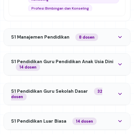
Profesi Bimbingan dan Konseling
Ilmu Pendidikan
Analisis dan Modifikasi Perilaku
Resolusi Konflik
Psikoedukasi
S1 Manajemen Pendidikan
8 dosen
kurikulum sekolah
Manajemen Bimbingan dan Konseling
S1 Pendidikan Guru Pendidikan Anak Usia Dini
Keterampilan Dasar Konseling
14 dosen
Bimbingan dan Konseling Perkembangan
Mikro Bimbingan dan Konseling (Micro Teaching)
S1 Pendidikan Guru Sekolah Dasar
32
dosen
S1 Pendidikan Luar Biasa
14 dosen