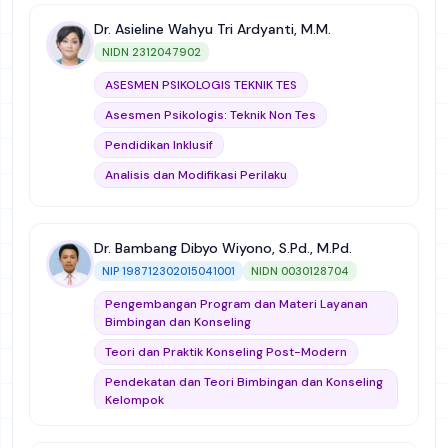
Dr. Asieline Wahyu Tri Ardyanti, M.M.
NIDN 2312047902
ASESMEN PSIKOLOGIS TEKNIK TES
Asesmen Psikologis: Teknik Non Tes
Pendidikan Inklusif
Analisis dan Modifikasi Perilaku
Layanan Bimbingan dan Konseling untuk Anak
Berkebutuhan Khusus
Dr. Bambang Dibyo Wiyono, S.Pd., M.Pd.
Problematik Anak dan Remaja
NIP 198712302015041001
NIDN 0030128704
Pengembangan Alat Ukur
Pengembangan Program dan Materi Layanan
Mikro Bimbingan dan Konseling (Micro Teaching)
Bimbingan dan Konseling
Kewirausahaan
Andragogi dan Hetaugogi
Teori dan Praktik Konseling Post-Modern
Pendekatan dan Teori Bimbingan dan Konseling
Kelompok
PENDEKATAN DAN TEORI BIMBINGAN DAN