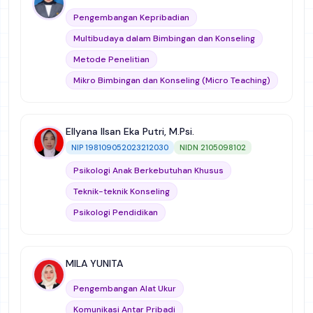
Keterampilan Dasar Konseling
Manajemen dan Supervisi Bimbingan dan
Pengembangan Kepribadian
Konseling
Andragogi dan Hetaugogi
Multibudaya dalam Bimbingan dan Konseling
Analisis Data Kualitatif
National Conference
Profesi Bimbingan dan Konseling
Metode Penelitian
kurikulum sekolah
Softskills
Mikro Bimbingan dan Konseling (Micro Teaching)
Ellyana Ilsan Eka Putri, M.Psi.
NIP 198109052023212030
NIDN 2105098102
Psikologi Anak Berkebutuhan Khusus
Teknik-teknik Konseling
Psikologi Pendidikan
MILA YUNITA
Pengembangan Alat Ukur
Komunikasi Antar Pribadi