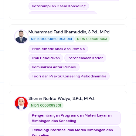
Pengembangan Kepribadian
Keterampilan Dasar Konseling
Analisis Data Kualitatif
Empati dan Kecerdasan Emosional
Perilaku Sosial Menyimpang
Muhammad Farid Ilhamuddin, S.Pd., M.Pd.
Pengembangan Program dan Materi Layanan
Bimbingan dan Konseling
NIP 199006182019031014
NIDN 0018069003
Teori dan Praktik Konseling Humanistik
Problematik Anak dan Remaja
Manajemen Bimbingan dan Konseling
Ilmu Pendidikan
Perencanaan Karier
Ilmu Pendidikan
Komunikasi Antar Pribadi
Bimbingan dan Konseling Keluarga
Teori dan Praktik Konseling Psikodinamika
National Conference
Pendekatan Kelompok dalam Bimbingan dan
Konseling
Bimbingan dan Konseling Perguruan Tinggi
Sherrin Nurlita Widya, S.Pd., M.Pd.
Mikro Bimbingan dan Konseling (Micro Teaching)
Bimbingan dan Konseling Sekolah Dasar
NIDN 0006089801
Mikro Bimbingan dan Konseling (Micro Teaching)
Pengembangan Program dan Materi Layanan
Dinamika Kelompok
Bimbingan dan Konseling
Bahasa Inggris
Teknologi Informasi dan Media Bimbingan dan
Konseling