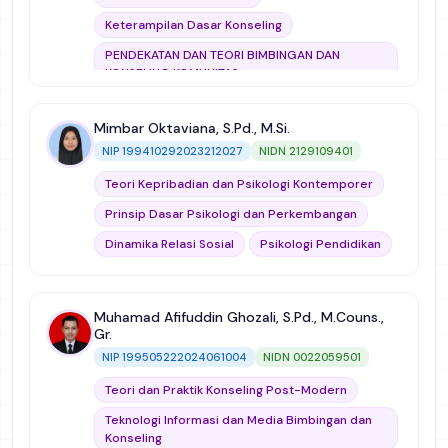
Keterampilan Dasar Konseling
PENDEKATAN DAN TEORI BIMBINGAN DAN
KONSELING KOMUNITAS
Evaluasi & Supervisi Bimbingan dan Konseling
Mimbar Oktaviana, S.Pd., M.Si.
National Conference
NIP 199410292023212027
NIDN 2129109401
Teori dan Praktik Konseling Kognitif-Perilaku
Teori Kepribadian dan Psikologi Kontemporer
Bimbingan dan Konseling Sekolah Menengah
Prinsip Dasar Psikologi dan Perkembangan
Layanan Bimbingan dan Konseling untuk Adiksi
Dinamika Relasi Sosial
Psikologi Pendidikan
Teori dan Praktek Konseling Psikodinamika
Statistik
Psikologi Pendidikan
Pendekatan dan Teori Bimbingan dan Konseling
Muhamad Afifuddin Ghozali, S.Pd., M.Couns.,
Kelompok
Gr.
NIP 199505222024061004
NIDN 0022059501
Asesmen dalam Bimbingan dan Konseling
Teori dan Praktik Konseling Post-Modern
Analisis Pengubahan Tingkah Laku
Teknologi Informasi dan Media Bimbingan dan
Mikro Bimbingan dan Konseling (Micro Teaching)
Konseling