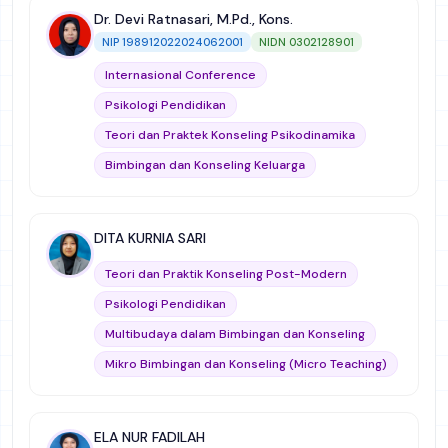
KONSELING ADIKSI
Dr. Devi Ratnasari, M.Pd., Kons.
Mikro Bimbingan dan Konseling (Micro Teaching)
NIP 198912022024062001
NIDN 0302128901
Teknologi Informasi dan Media Bimbingan dan
Internasional Conference
Konseling
Psikologi Pendidikan
Manajemen Bimbingan dan Konseling
Teori dan Praktek Konseling Psikodinamika
Profesi Bimbingan dan Konseling
Bimbingan dan Konseling Keluarga
Evaluasi & Supervisi Bimbingan dan Konseling
Teori dan Praktik Konseling Kognitif-Perilaku
kurikulum sekolah
Keterampilan Dasar Konseling
Metodologi Penelitian Kualitatif dan Kuantitatif
DITA KURNIA SARI
Layanan Bimbingan dan Konseling untuk Adiksi
Manajemen dan Supervisi Bimbingan dan
Teori dan Praktik Konseling Post-Modern
Konseling
Teori dan Praktik Konseling Humanistik
Psikologi Pendidikan
Kajian Bimbingan dan Konseling Resolusi Konflik
Mikro Bimbingan dan Konseling (Micro Teaching)
Multibudaya dalam Bimbingan dan Konseling
Bimbingan dan Konseling Sekolah Dasar
Mikro Bimbingan dan Konseling (Micro Teaching)
Dinamika Kelompok
Evaluasi & Supervisi Bimbingan dan Konseling
Bimbingan dan Konseling Perkembangan
Metode Penelitian
Ilmu Pendidikan
Statistik
ELA NUR FADILAH