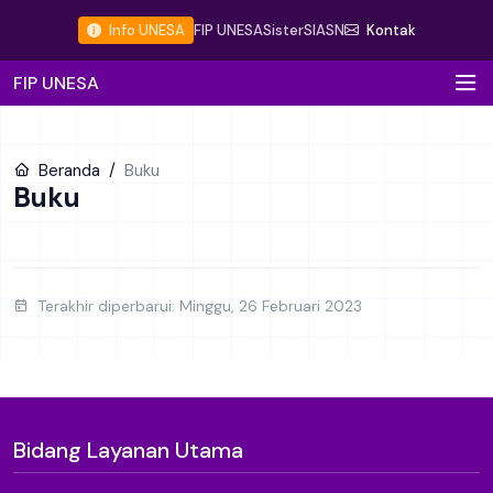
Info UNESA
FIP UNESA
Sister
SIASN
Kontak
FIP UNESA
Beranda
Buku
Buku
Terakhir diperbarui: Minggu, 26 Februari 2023
Bidang Layanan Utama