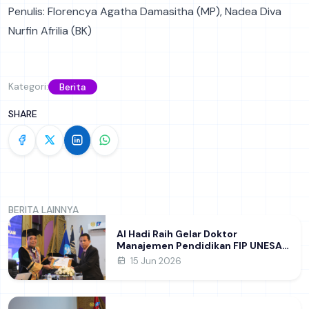
Penulis: Florencya Agatha Damasitha (MP), Nadea Diva
Nurfin Afrilia (BK)
Kategori:
Berita
SHARE
BERITA LAINNYA
Al Hadi Raih Gelar Doktor
Manajemen Pendidikan FIP UNESA
melalui Riset Pembentukan
15 Jun 2026
Karakter Guru