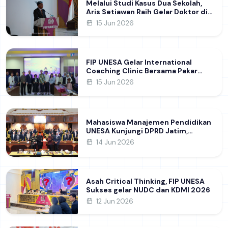
Melalui Studi Kasus Dua Sekolah,
Aris Setiawan Raih Gelar Doktor di
FIP UNESA Usai Kupas Manajemen
15 Jun 2026
Pembelajaran Deep Learning
FIP UNESA Gelar International
Coaching Clinic Bersama Pakar
Khon Kaen University Thailand,
15 Jun 2026
Kupas Strategi Publikasi Jurnal
Ilmiah Internasional dukung SDG 4
Mahasiswa Manajemen Pendidikan
UNESA Kunjungi DPRD Jatim,
Perdalam Pemahaman Kebijakan
14 Jun 2026
Pendidikan Daerah
Asah Critical Thinking, FIP UNESA
Sukses gelar NUDC dan KDMI 2026
12 Jun 2026