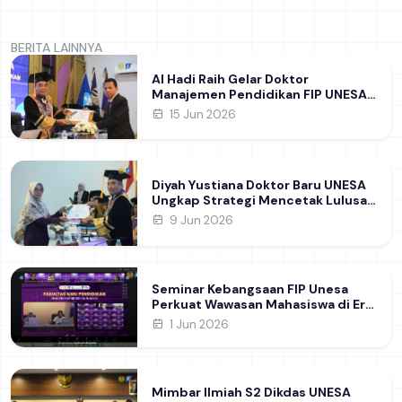
BERITA LAINNYA
Al Hadi Raih Gelar Doktor
Manajemen Pendidikan FIP UNESA
melalui Riset Pembentukan
15 Jun 2026
Karakter Guru
Diyah Yustiana Doktor Baru UNESA
Ungkap Strategi Mencetak Lulusan
SMK yang Siap Hadapi Dunia Kerja
9 Jun 2026
Modern
Seminar Kebangsaan FIP Unesa
Perkuat Wawasan Mahasiswa di Era
Geopolitik Global&nbsp;
1 Jun 2026
Mimbar Ilmiah S2 Dikdas UNESA