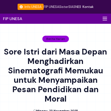
Info UNESA
FIP UNESA
Sister
SIASN
Kontak
FIP UNESA
Berita Harian
Sore Istri dari Masa Depan
Menghadirkan
Sinematografi Memukau
untuk Menyampaikan
Pesan Pendidikan dan
Moral
Minggu, 23 November 2025