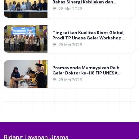
Bahas Sinergi Kebijakan dan
Pendidikan
26 Mei 2026
Tingkatkan Kualitas Riset Global,
Prodi TP Unesa Gelar Workshop
Strategi Pengelolaan Jurnal dan
25 Mei 2026
Penelitian Akademik
Promovenda Mumayyizah Raih
Gelar Doktor ke-118 FIP UNESA
melalui Kajian Kepemimpinan
25 Mei 2026
Perempuan di Perguruan Tinggi
Bidang Layanan Utama