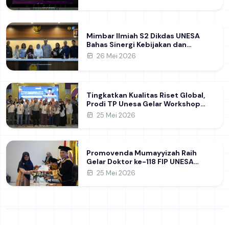
Mimbar Ilmiah S2 Dikdas UNESA
Bahas Sinergi Kebijakan dan
Pendidikan
26 Mei 2026
Tingkatkan Kualitas Riset Global,
Prodi TP Unesa Gelar Workshop
Strategi Pengelolaan Jurnal dan
25 Mei 2026
Penelitian Akademik
Promovenda Mumayyizah Raih
Gelar Doktor ke-118 FIP UNESA
melalui Kajian Kepemimpinan
25 Mei 2026
Perempuan di Perguruan Tinggi