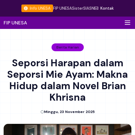
Info UNESA
FIP UNESA
Sister
SIASN
Kontak
FIP UNESA
Berita Harian
Seporsi Harapan dalam
Seporsi Mie Ayam: Makna
Hidup dalam Novel Brian
Khrisna
Minggu, 23 November 2025