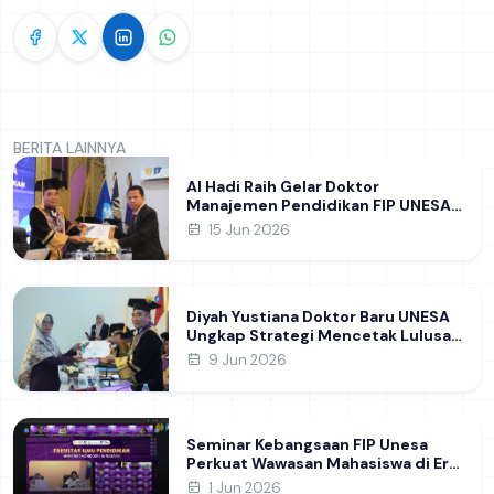
BERITA LAINNYA
Al Hadi Raih Gelar Doktor
Manajemen Pendidikan FIP UNESA
melalui Riset Pembentukan
15 Jun 2026
Karakter Guru
Diyah Yustiana Doktor Baru UNESA
Ungkap Strategi Mencetak Lulusan
SMK yang Siap Hadapi Dunia Kerja
9 Jun 2026
Modern
Seminar Kebangsaan FIP Unesa
Perkuat Wawasan Mahasiswa di Era
Geopolitik Global&nbsp;
1 Jun 2026