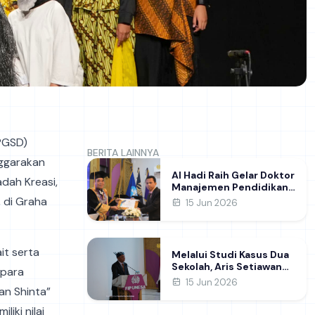
PGSD)
BERITA LAINNYA
nggarakan
Al Hadi Raih Gelar Doktor
dah Kreasi,
Manajemen Pendidikan
FIP UNESA melalui Riset
 di Graha
15 Jun 2026
Pembentukan Karakter
Guru
it serta
Melalui Studi Kasus Dua
Sekolah, Aris Setiawan
 para
Raih Gelar Doktor di FIP
15 Jun 2026
an Shinta”
UNESA Usai Kupas
Manajemen
iki nilai
Pembelajaran Deep