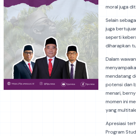
moral juga di
Selain sebaga
juga bertujua
seperti keber
diharapkan tu
Dalam wawanc
menyampaikan
mendatang den
potensi dan b
menari, berny
momen ini me
yang multital
Apresiasi ter
Program Studi