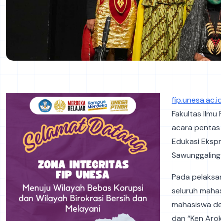
fip.unesa.ac.i
Fakultas Ilmu
acara pentas
Edukasi Ekspr
Sawunggalin
Pada pelaksan
seluruh maha
mahasiswa de
dan “Ken Arok