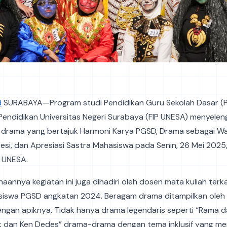
d
SURABAYA—Program studi Pendidikan Guru Sekolah Dasar (
 Pendidikan Universitas Negeri Surabaya (FIP UNESA) menyele
 drama yang bertajuk Harmoni Karya PGSD, Drama sebagai Wa
esi, dan Apresiasi Sastra Mahasiswa pada Senin, 26 Mei 2025,
g UNESA.
aannya kegiatan ini juga dihadiri oleh dosen mata kuliah terka
siswa PGSD angkatan 2024. Beragam drama ditampilkan oleh
ngan apiknya. Tidak hanya drama legendaris seperti “Rama d
 dan Ken Dedes” drama-drama dengan tema inklusif yang memil