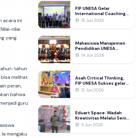
Learning
FIP UNESA Gelar
International Coaching
Clinic Bersama Pakar
 acara ini
15 Jun 2026
Khon Kaen University
lai-nilai
Thailand, Kupas Strategi
Publikasi Jurnal Ilmiah
ing yang
Internasional dukung
Mahasiswa Manajemen
SDG 4
Pendidikan UNESA
Kunjungi DPRD Jatim,
14 Jun 2026
Perdalam Pemahaman
Kebijakan Pendidikan
 tahun-tahun
Daerah
 bisa melihat
Asah Critical Thinking,
FIP UNESA Sukses gelar
ain peran,
NUDC dan KDMI 2026
12 Jun 2026
ahkan bahwa
menjadi guru
Eduart Space: Wadah
Kreativitas Melalui Seni
dan Prakarya
hasiswa
11 Jun 2026
. Ia mengaku