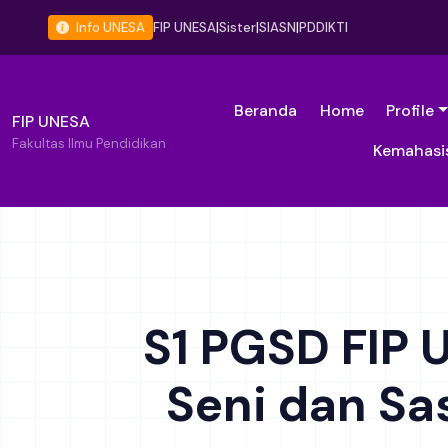
Info UNESA
FIP UNESA
|
Sister
|
SIASN
|
PDDIKTI
Beranda
Home
Profile
FIP UNESA
Fakultas Ilmu Pendidikan
Kemahasi
S1 PGSD FIP
Seni dan Sa