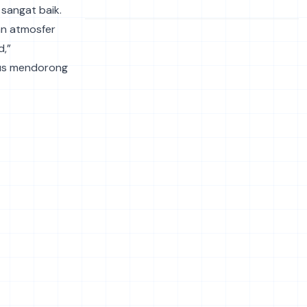
sangat baik.
an atmosfer
d,”
rus mendorong