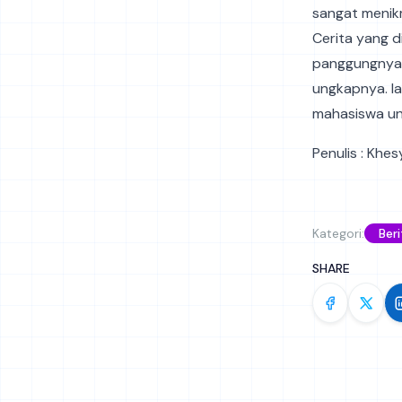
sangat menikm
Cerita yang 
panggungnya. 
ungkapnya. I
mahasiswa unt
Penulis : Khe
Kategori:
Beri
SHARE