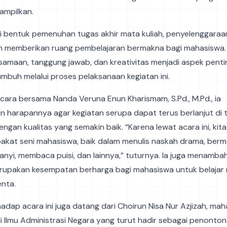
tampilkan.
i bentuk pemenuhan tugas akhir mata kuliah, penyelenggaraan
n memberikan ruang pembelajaran bermakna bagi mahasiswa. Ni
samaan, tanggung jawab, dan kreativitas menjadi aspek pent
mbuh melalui proses pelaksanaan kegiatan ini.
ara bersama Nanda Veruna Enun Kharismam, S.Pd., M.Pd., ia
 harapannya agar kegiatan serupa dapat terus berlanjut di
gan kualitas yang semakin baik. “Karena lewat acara ini, kita
akat seni mahasiswa, baik dalam menulis naskah drama, berm
anyi, membaca puisi, dan lainnya,” tuturnya. Ia juga menamb
rupakan kesempatan berharga bagi mahasiswa untuk belajar 
enta.
hadap acara ini juga datang dari Choirun Nisa Nur Azjizah, ma
 Ilmu Administrasi Negara yang turut hadir sebagai penonton