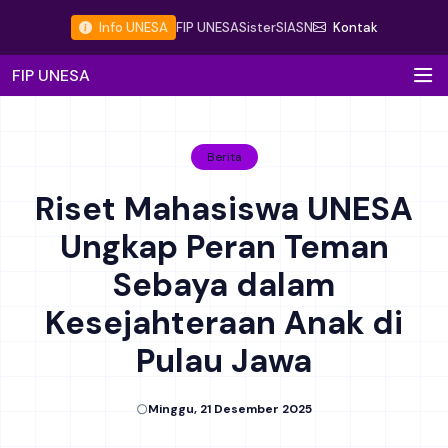
Info UNESA
FIP UNESA
Sister
SIASN
Kontak
FIP UNESA
Berita
Riset Mahasiswa UNESA
Ungkap Peran Teman
Sebaya dalam
Kesejahteraan Anak di
Pulau Jawa
Minggu, 21 Desember 2025