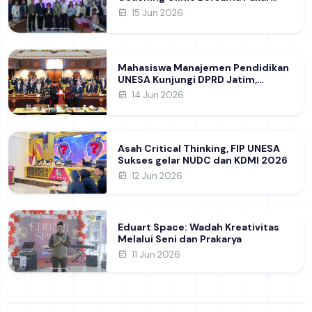
Khon Kaen University Thailand,
15 Jun 2026
Kupas Strategi Publikasi Jurnal
Ilmiah Internasional dukung SDG 4
Mahasiswa Manajemen Pendidikan
UNESA Kunjungi DPRD Jatim,
Perdalam Pemahaman Kebijakan
14 Jun 2026
Pendidikan Daerah
Asah Critical Thinking, FIP UNESA
Sukses gelar NUDC dan KDMI 2026
12 Jun 2026
Eduart Space: Wadah Kreativitas
Melalui Seni dan Prakarya
11 Jun 2026