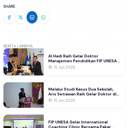
SHARE
BERITA LAINNYA
Al Hadi Raih Gelar Doktor
Manajemen Pendidikan FIP UNESA
melalui Riset Pembentukan
15 Jun 2026
Karakter Guru
Melalui Studi Kasus Dua Sekolah,
Aris Setiawan Raih Gelar Doktor di
FIP UNESA Usai Kupas Manajemen
15 Jun 2026
Pembelajaran Deep Learning
FIP UNESA Gelar International
Coaching Clinic Bersama Pakar