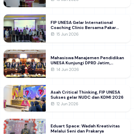
Pembelajaran Deep Learning
FIP UNESA Gelar International
Coaching Clinic Bersama Pakar
Khon Kaen University Thailand,
15 Jun 2026
Kupas Strategi Publikasi Jurnal
Ilmiah Internasional dukung SDG 4
Mahasiswa Manajemen Pendidikan
UNESA Kunjungi DPRD Jatim,
Perdalam Pemahaman Kebijakan
14 Jun 2026
Pendidikan Daerah
Asah Critical Thinking, FIP UNESA
Sukses gelar NUDC dan KDMI 2026
12 Jun 2026
Eduart Space: Wadah Kreativitas
Melalui Seni dan Prakarya