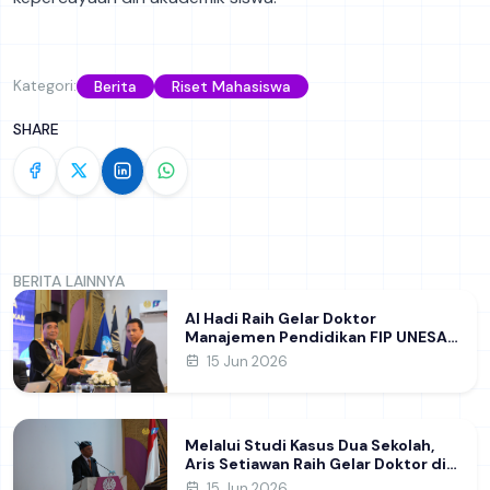
Kategori:
Berita
Riset Mahasiswa
SHARE
BERITA LAINNYA
Al Hadi Raih Gelar Doktor
Manajemen Pendidikan FIP UNESA
melalui Riset Pembentukan
15 Jun 2026
Karakter Guru
Melalui Studi Kasus Dua Sekolah,
Aris Setiawan Raih Gelar Doktor di
FIP UNESA Usai Kupas Manajemen
15 Jun 2026