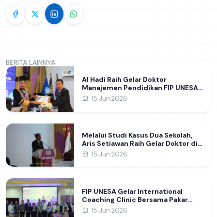
BERITA LAINNYA
Al Hadi Raih Gelar Doktor
Manajemen Pendidikan FIP UNESA
melalui Riset Pembentukan
15 Jun 2026
Karakter Guru
Melalui Studi Kasus Dua Sekolah,
Aris Setiawan Raih Gelar Doktor di
FIP UNESA Usai Kupas Manajemen
15 Jun 2026
Pembelajaran Deep Learning
FIP UNESA Gelar International
Coaching Clinic Bersama Pakar
Khon Kaen University Thailand,
15 Jun 2026
Kupas Strategi Publikasi Jurnal