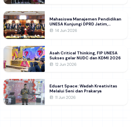
Ilmiah Internasional dukung SDG 4
Mahasiswa Manajemen Pendidikan
UNESA Kunjungi DPRD Jatim,
Perdalam Pemahaman Kebijakan
14 Jun 2026
Pendidikan Daerah
Asah Critical Thinking, FIP UNESA
Sukses gelar NUDC dan KDMI 2026
12 Jun 2026
Eduart Space: Wadah Kreativitas
Melalui Seni dan Prakarya
11 Jun 2026