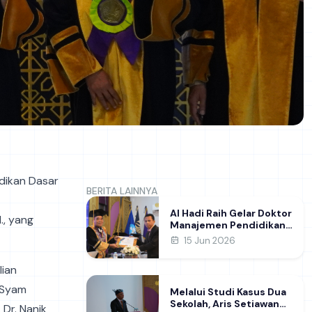
idikan Dasar
BERITA LAINNYA
Al Hadi Raih Gelar Doktor
., yang
Manajemen Pendidikan
FIP UNESA melalui Riset
15 Jun 2026
Pembentukan Karakter
Guru
lian
n Syam
Melalui Studi Kasus Dua
Sekolah, Aris Setiawan
 Dr. Nanik