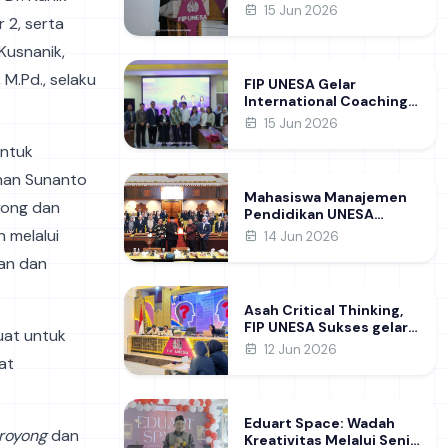
Raih Gelar Doktor di FIP
15 Jun 2026
 2, serta
UNESA Usai Kupas
Manajemen
 Kusnanik,
Pembelajaran Deep
Learning
, M.Pd., selaku
FIP UNESA Gelar
International Coaching
Clinic Bersama Pakar
15 Jun 2026
Khon Kaen University
untuk
Thailand, Kupas Strategi
Publikasi Jurnal Ilmiah
han Sunanto
Internasional dukung
Mahasiswa Manajemen
SDG 4
yong dan
Pendidikan UNESA
Kunjungi DPRD Jatim,
 melalui
14 Jun 2026
Perdalam Pemahaman
an dan
Kebijakan Pendidikan
Daerah
Asah Critical Thinking,
FIP UNESA Sukses gelar
uat untuk
NUDC dan KDMI 2026
12 Jun 2026
at
Eduart Space: Wadah
royong
dan
Kreativitas Melalui Seni