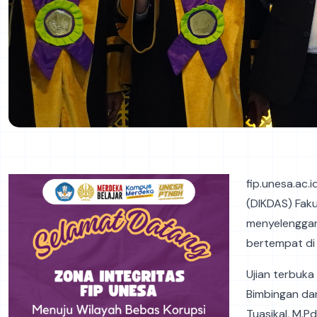
fip.unesa.ac.
(DIKDAS) Faku
menyelenggar
bertempat di 
Ujian terbuka 
Bimbingan dan
Tuasikal, M.Pd