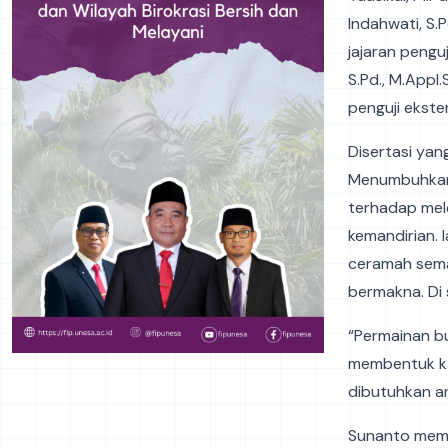
Indahwati, S.
jajaran penguj
S.Pd., M.Appl.
penguji ekster
Disertasi ya
Menumbuhkan 
terhadap mel
kemandirian. 
ceramah sema
bermakna. Di 
“Permainan bu
membentuk ka
dibutuhkan a
Sunanto mem