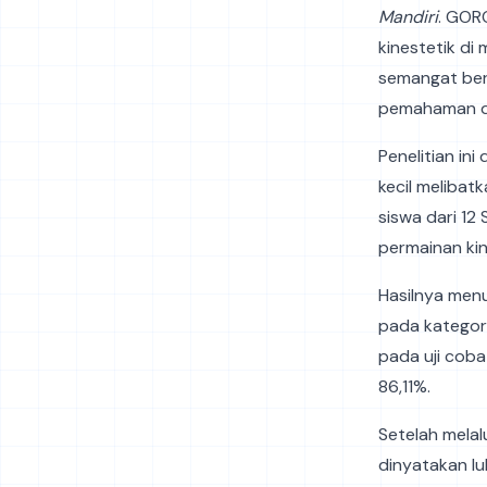
Mandiri
. GOR
kinestetik di
semangat ber
pemahaman di
Penelitian ini
kecil melibat
siswa dari 12
permainan ki
Hasilnya menu
pada kategori
pada uji coba
86,11%.
Setelah melal
dinyatakan lu