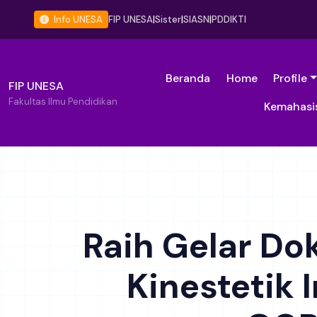
Info UNESA
FIP UNESA
|
Sister
|
SIASN
|
PDDIKTI
Beranda
Home
Profile
FIP UNESA
Fakultas Ilmu Pendidikan
Kemahasi
Raih Gelar Do
Kinestetik 