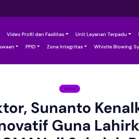
Video Profil dan Fasilitas
Unit Layanan Terpadu
swaan
PPID
Zona Integritas
Whistle Blowing S
Berita
ktor, Sunanto Kena
Inovatif Guna Lahir