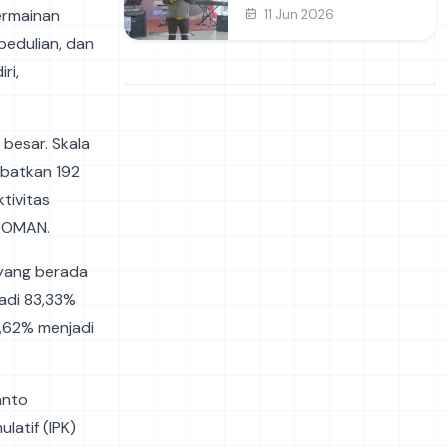
dan Prakarya
ermainan
11 Jun 2026
pedulian, dan
ri,
 besar. Skala
ibatkan 192
tivitas
OROMAN.
 yang berada
jadi 83,33%
7,62% menjadi
anto
latif (IPK)