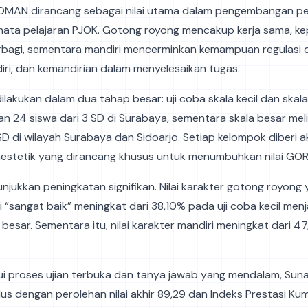
OMAN dirancang sebagai nilai utama dalam pengembangan p
 mata pelajaran PJOK. Gotong royong mencakup kerja sama, ke
bagi, sementara mandiri mencerminkan kemampuan regulasi di
ri, dan kemandirian dalam menyelesaikan tugas.
 dilakukan dalam dua tahap besar: uji coba skala kecil dan skala
kan 24 siswa dari 3 SD di Surabaya, sementara skala besar mel
 SD di wilayah Surabaya dan Sidoarjo. Setiap kelompok diberi ak
nestetik yang dirancang khusus untuk menumbuhkan nilai G
njukkan peningkatan signifikan. Nilai karakter gotong royong
 “sangat baik” meningkat dari 38,10% pada uji coba kecil men
 besar. Sementara itu, nilai karakter mandiri meningkat dari 4
ui proses ujian terbuka dan tanya jawab yang mendalam, Sun
lus dengan perolehan nilai akhir 89,29 dan Indeks Prestasi Kumu