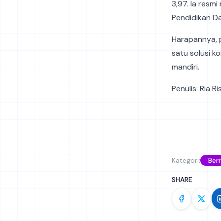
3,97. Ia resm
Pendidikan D
Harapannya, 
satu solusi 
mandiri.
Penulis: Ria R
Kategori:
Beri
SHARE