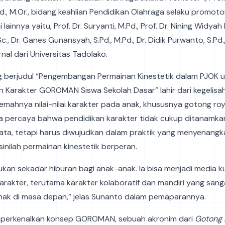
Pd., M.Or., bidang keahlian Pendidikan Olahraga selaku promotor
i lainnya yaitu, Prof. Dr. Suryanti, M.Pd., Prof. Dr. Nining Widyah
Sc., Dr. Ganes Gunansyah, S.Pd., M.Pd., Dr. Didik Purwanto, S.Pd.
nal dari Universitas Tadolako.
ng berjudul “Pengembangan Permainan Kinestetik dalam PJOK 
Karakter GOROMAN Siswa Sekolah Dasar” lahir dari kegelisa
emahnya nilai-nilai karakter pada anak, khususnya gotong ro
Ia percaya bahwa pendidikan karakter tidak cukup ditanamkan
ta, tetapi harus diwujudkan dalam praktik yang menyenangk
sinilah permainan kinestetik berperan.
kan sekadar hiburan bagi anak-anak. Ia bisa menjadi media k
rakter, terutama karakter kolaboratif dan mandiri yang sang
nak di masa depan,” jelas Sunanto dalam pemaparannya.
perkenalkan konsep GOROMAN, sebuah akronim dari
Gotong 