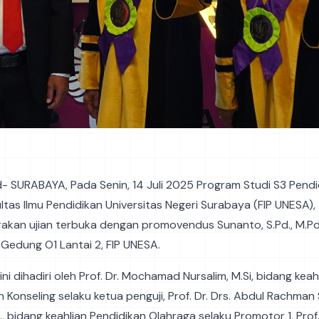
id- SURABAYA, Pada Senin, 14 Juli 2025 Program Studi S3 Pend
ltas Ilmu Pendidikan Universitas Negeri Surabaya (FIP UNESA),
akan ujian terbuka dengan promovendus Sunanto, S.Pd., M.Pd
Gedung O1 Lantai 2, FIP UNESA.
ini dihadiri oleh Prof. Dr. Mochamad Nursalim, M.Si, bidang keah
 Konseling selaku ketua penguji, Prof. Dr. Drs. Abdul Rachma
., bidang keahlian Pendidikan Olahraga selaku Promotor 1, Prof.