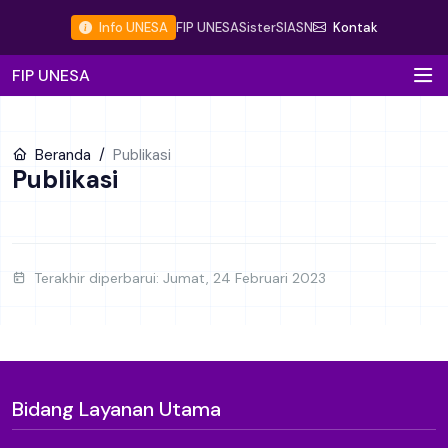
Info UNESA
FIP UNESA
Sister
SIASN
Kontak
FIP UNESA
Beranda
Publikasi
Publikasi
Terakhir diperbarui: Jumat, 24 Februari 2023
Bidang Layanan Utama