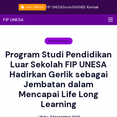
Info UNESA
FIP UNESA
Sister
SIASN
Kontak
FIP UNESA
Berita Harian
Program Studi Pendidikan
Luar Sekolah FIP UNESA
Hadirkan Gerlik sebagai
Jembatan dalam
Mencapai Life Long
Learning
Rabu, 11 September 2024