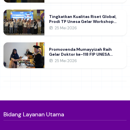
Tingkatkan Kualitas Riset Global,
Prodi TP Unesa Gelar Workshop
Strategi Pengelolaan Jurnal dan
25 Mei 2026
Penelitian Akademik
Promovenda Mumayyizah Raih
Gelar Doktor ke-118 FIP UNESA
melalui Kajian Kepemimpinan
25 Mei 2026
Perempuan di Perguruan Tinggi
Bidang Layanan Utama