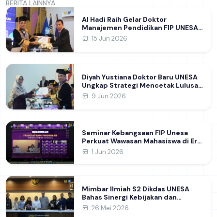
BERITA LAINNYA
Al Hadi Raih Gelar Doktor
Manajemen Pendidikan FIP UNESA
melalui Riset Pembentukan
15 Jun 2026
Karakter Guru
Diyah Yustiana Doktor Baru UNESA
Ungkap Strategi Mencetak Lulusan
SMK yang Siap Hadapi Dunia Kerja
9 Jun 2026
Modern
Seminar Kebangsaan FIP Unesa
Perkuat Wawasan Mahasiswa di Era
Geopolitik Global&nbsp;
1 Jun 2026
Mimbar Ilmiah S2 Dikdas UNESA
Bahas Sinergi Kebijakan dan
Pendidikan
26 Mei 2026