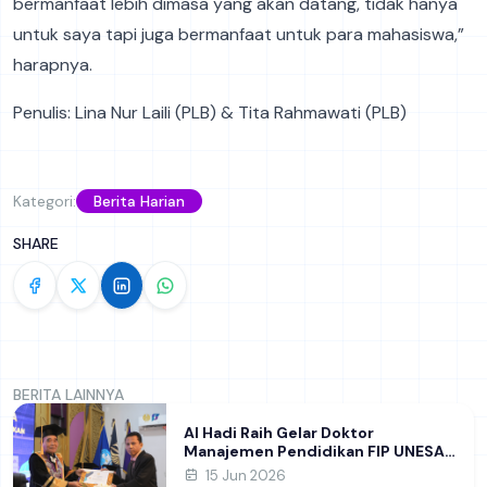
bermanfaat lebih dimasa yang akan datang, tidak hanya
untuk saya tapi juga bermanfaat untuk para mahasiswa,”
harapnya.
Penulis: Lina Nur Laili (PLB) & Tita Rahmawati (PLB)
Kategori:
Berita Harian
SHARE
BERITA LAINNYA
Al Hadi Raih Gelar Doktor
Manajemen Pendidikan FIP UNESA
melalui Riset Pembentukan
15 Jun 2026