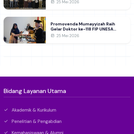
Strategi Pengelolaan Jurnal dan
25 Mei 2026
Penelitian Akademik
Promovenda Mumayyizah Raih
Gelar Doktor ke-118 FIP UNESA
melalui Kajian Kepemimpinan
25 Mei 2026
Perempuan di Perguruan Tinggi
Bidang Layanan Utama
Akademik & Kurikulum
Penelitian & Pengabdian
Kemahasiswaan & Alumni