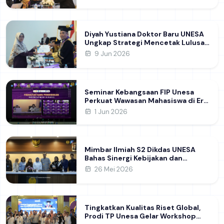
Karakter Guru
Diyah Yustiana Doktor Baru UNESA
Ungkap Strategi Mencetak Lulusan
SMK yang Siap Hadapi Dunia Kerja
9 Jun 2026
Modern
Seminar Kebangsaan FIP Unesa
Perkuat Wawasan Mahasiswa di Era
Geopolitik Global&nbsp;
1 Jun 2026
Mimbar Ilmiah S2 Dikdas UNESA
Bahas Sinergi Kebijakan dan
Pendidikan
26 Mei 2026
Tingkatkan Kualitas Riset Global,
Prodi TP Unesa Gelar Workshop