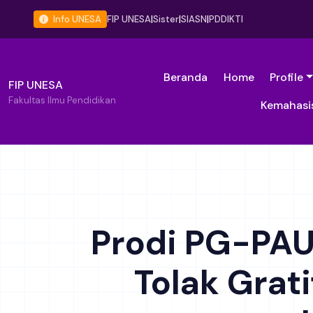
Info UNESA
FIP UNESA
|
Sister
|
SIASN
|
PDDIKTI
Beranda
Home
Profile
FIP UNESA
Fakultas Ilmu Pendidikan
Kemahasi
Prodi PG-PAU
Tolak Grat