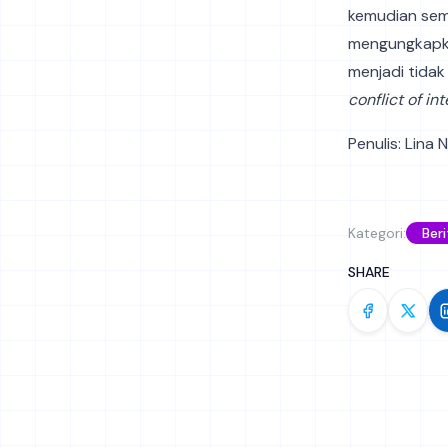
kemudian semu
mengungkapka
menjadi tida
conflict of int
Penulis: Lina N
Kategori:
Beri
SHARE