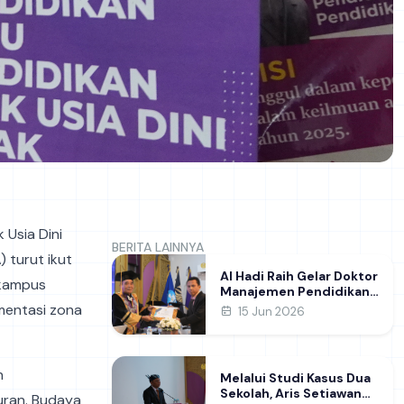
 Usia Dini
BERITA LAINNYA
 turut ikut
Al Hadi Raih Gelar Doktor
 kampus
Manajemen Pendidikan
FIP UNESA melalui Riset
mentasi zona
15 Jun 2026
Pembentukan Karakter
Guru
n
Melalui Studi Kasus Dua
Sekolah, Aris Setiawan
juran. Budaya