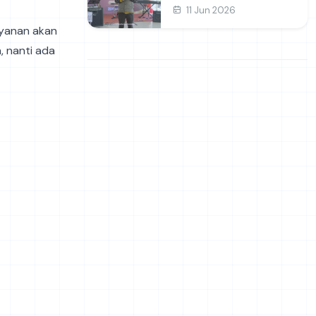
dan Prakarya
11 Jun 2026
ayanan akan
, nanti ada