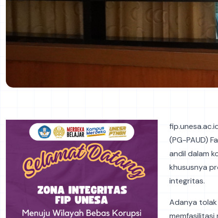
fip.unesa.ac.
(PG-PAUD) Fak
andil dalam k
khususnya pro
integritas.
Adanya tolak 
memfasilitasi