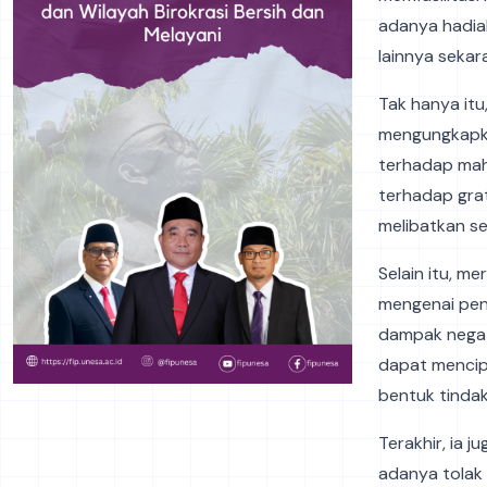
adanya hadiah
lainnya sekar
Tak hanya itu
mengungkapka
terhadap mah
terhadap grat
melibatkan se
Selain itu, m
mengenai pen
dampak negati
dapat mencip
bentuk tindak
Terakhir, ia
adanya tolak g