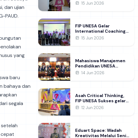
Raih Gelar Doktor di FIP
15 Jun 2026
, dan ujian
UNESA Usai Kupas
Manajemen
PG-PAUD.
Pembelajaran Deep
Learning
FIP UNESA Gelar
International Coaching
Clinic Bersama Pakar
 pungutan
15 Jun 2026
Khon Kaen University
penolakan
Thailand, Kupas Strategi
Publikasi Jurnal Ilmiah
khusus yang
Internasional dukung
Mahasiswa Manajemen
SDG 4
Pendidikan UNESA
Kunjungi DPRD Jatim,
14 Jun 2026
Perdalam Pemahaman
iswa baru
Kebijakan Pendidikan
an bahaya dan
Daerah
harapkan
Asah Critical Thinking,
FIP UNESA Sukses gelar
ari segala
NUDC dan KDMI 2026
12 Jun 2026
 setelah
Eduart Space: Wadah
h cepat
Kreativitas Melalui Seni