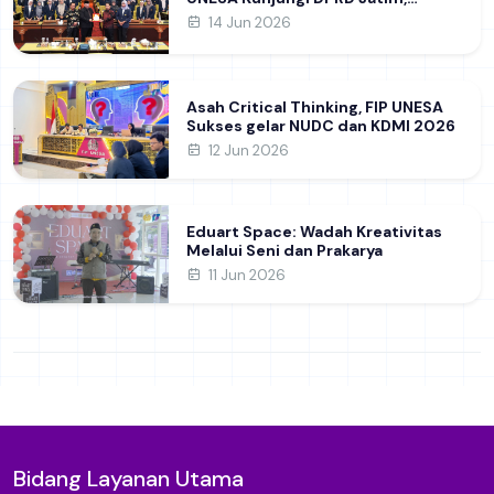
Perdalam Pemahaman Kebijakan
14 Jun 2026
Pendidikan Daerah
Asah Critical Thinking, FIP UNESA
Sukses gelar NUDC dan KDMI 2026
12 Jun 2026
Eduart Space: Wadah Kreativitas
Melalui Seni dan Prakarya
11 Jun 2026
Bidang Layanan Utama