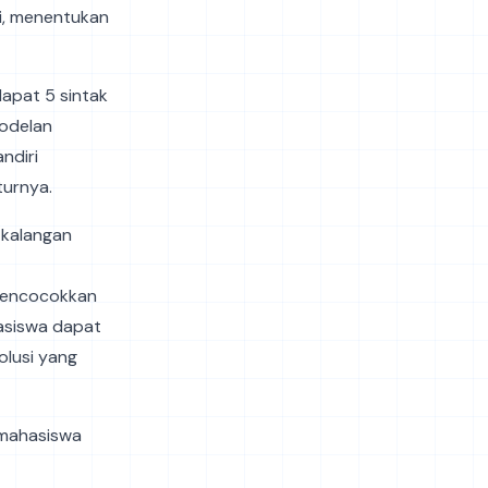
i, menentukan
dapat 5 sintak
modelan
ndiri
turnya.
 kalangan
 mencocokkan
asiswa dapat
olusi yang
 mahasiswa