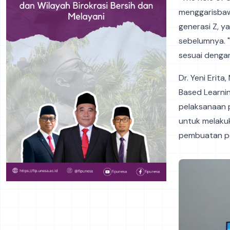
menggarisbaw
generasi Z, y
sebelumnya. 
sesuai dengan 
Dr. Yeni Erit
Based Learnin
pelaksanaan p
untuk melaku
pembuatan pet