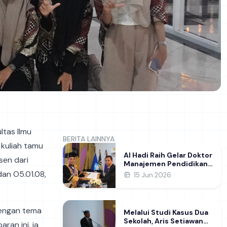
ltas Ilmu
BERITA LAINNYA
 kuliah tamu
Al Hadi Raih Gelar Doktor
sen dari
Manajemen Pendidikan
FIP UNESA melalui Riset
dan O5.01.08,
15 Jun 2026
Pembentukan Karakter
Guru
dengan tema
Melalui Studi Kasus Dua
Sekolah, Aris Setiawan
ran ini, ia