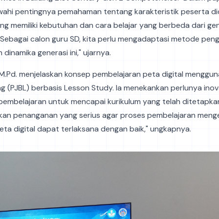
ahi pentingnya pemahaman tentang karakteristik peserta did
ang memiliki kebutuhan dan cara belajar yang berbeda dari ge
"Sebagai calon guru SD, kita perlu mengadaptasi metode peng
dinamika generasi ini," ujarnya.
a, M.Pd. menjelaskan konsep pembelajaran peta digital menggu
g (PJBL) berbasis Lesson Study. Ia menekankan perlunya inov
embelajaran untuk mencapai kurikulum yang telah ditetapkan
kan penanganan yang serius agar proses pembelajaran meng
a digital dapat terlaksana dengan baik," ungkapnya.