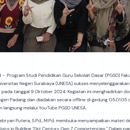
d
-
Program Studi Pendidikan Guru Sekolah Dasar (PGSD) Faku
niversitas Negeri Surabaya (UNESA) sukses menyelenggarakan
 pada tanggal 9 Oktober 2024. Kegiatan ini menghadirkan do
egeri Padang dan diadakan secara offline di gedung O5.01.05 
an langsung melalui YouTube PGSD UNESA.
Febryan Putera, S.Pd., M.Pd. membuka menyampaikan materi 
Civics in Building 21st Century Gen Z Competencies." Dalam papa