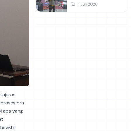
dan Prakarya
11 Jun 2026
elajaran
 proses pra
si apa yang
at
terakhir