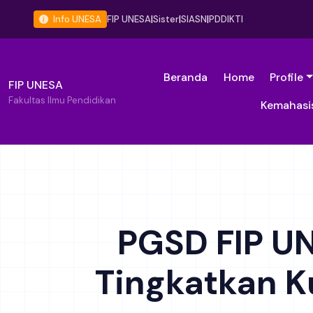
Info UNESA
FIP UNESA
|
Sister
|
SIASN
|
PDDIKTI
Beranda
Home
Profile
FIP UNESA
Fakultas Ilmu Pendidikan
Kemahasi
PGSD FIP U
Tingkatkan Ku