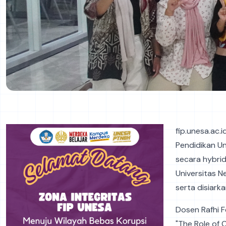
fip.unesa.ac.i
Pendidikan U
secara hybrid
Universitas N
serta disiark
Dosen Rafhi 
"The Role of 