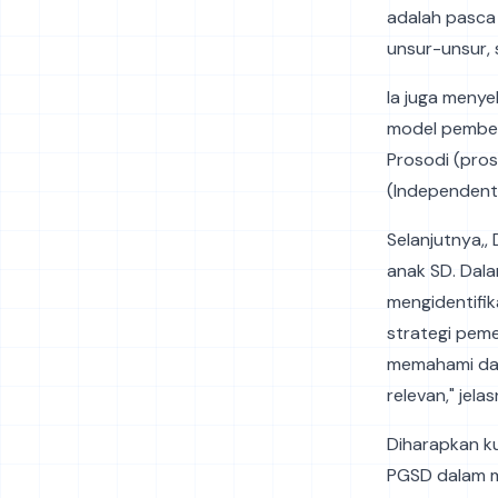
adalah pasca
unsur-unsur, 
Ia juga menye
model pembel
Prosodi (pro
(Independent 
Selanjutnya,,
anak SD. Dala
mengidentifi
strategi pem
memahami dan
relevan," jela
Diharapkan k
PGSD dalam m