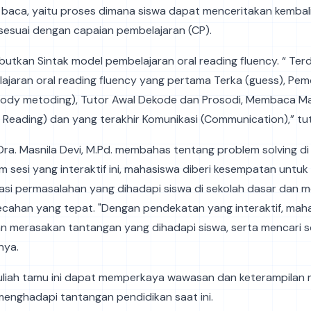
 baca, yaitu proses dimana siswa dapat menceritakan kembal
sesuai dengan capaian pembelajaran (CP).
butkan Sintak model pembelajaran oral reading fluency. “ Ter
ajaran oral reading fluency yang pertama Terka (guess), Pe
sody metoding), Tutor Awal Dekode dan Prosodi, Membaca Ma
Reading) dan yang terakhir Komunikasi (Communication),” tu
 Dra. Masnila Devi, M.Pd. membahas tentang problem solving di
m sesi yang interaktif ini, mahasiswa diberi kesempatan untuk
kasi permasalahan yang dihadapi siswa di sekolah dasar dan
ecahan yang tepat. "Dengan pendekatan yang interaktif, mah
 merasakan tantangan yang dihadapi siswa, serta mencari s
snya.
uliah tamu ini dapat memperkaya wawasan dan keterampilan
enghadapi tantangan pendidikan saat ini.