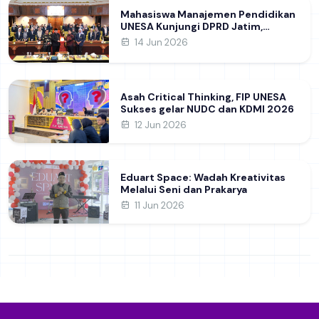
Mahasiswa Manajemen Pendidikan
UNESA Kunjungi DPRD Jatim,
Perdalam Pemahaman Kebijakan
14 Jun 2026
Pendidikan Daerah
Asah Critical Thinking, FIP UNESA
Sukses gelar NUDC dan KDMI 2026
12 Jun 2026
Eduart Space: Wadah Kreativitas
Melalui Seni dan Prakarya
11 Jun 2026