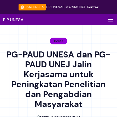
Info UNESA
FIP UNESA
Sister
SIASN
Kontak
FIP UNESA
Berita
PG-PAUD UNESA dan PG-
PAUD UNEJ Jalin
Kerjasama untuk
Peningkatan Penelitian
dan Pengabdian
Masyarakat
Senin, 18 November 2024