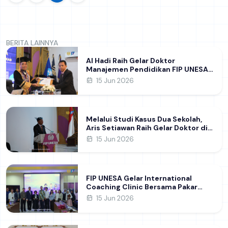
BERITA LAINNYA
Al Hadi Raih Gelar Doktor
Manajemen Pendidikan FIP UNESA
melalui Riset Pembentukan
15 Jun 2026
Karakter Guru
Melalui Studi Kasus Dua Sekolah,
Aris Setiawan Raih Gelar Doktor di
FIP UNESA Usai Kupas Manajemen
15 Jun 2026
Pembelajaran Deep Learning
FIP UNESA Gelar International
Coaching Clinic Bersama Pakar
Khon Kaen University Thailand,
15 Jun 2026
Kupas Strategi Publikasi Jurnal
Ilmiah Internasional dukung SDG 4