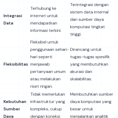
Terintegrasi dengan
Terhubung ke
sistem data internal
Integrasi
internet untuk
dan sumber daya
Data
mendapatkan
komputasi tingkat
informasi terkini.
tinggi.
Fleksibel untuk
penggunaan sehari-
Dirancang untuk
hari seperti
tugas-tugas spesifik
Fleksibilitas
menjawab
yang membutuhkan
pertanyaan umum
akurasi dan
atau melakukan
skalabilitas.
riset ringan.
Tidak memerlukan
Membutuhkan sumber
Kebutuhan
infrastruktur yang
daya komputasi yang
Sumber
kompleks, cukup
besar untuk
Daya
dengan koneksi
menjalankan analitik