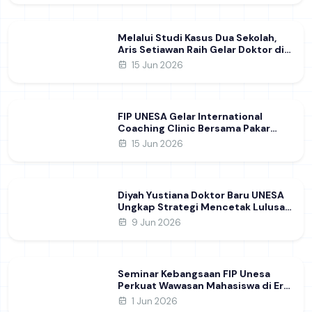
Melalui Studi Kasus Dua Sekolah,
Aris Setiawan Raih Gelar Doktor di
FIP UNESA Usai Kupas Manajemen
15 Jun 2026
Pembelajaran Deep Learning
FIP UNESA Gelar International
Coaching Clinic Bersama Pakar
Khon Kaen University Thailand,
15 Jun 2026
Kupas Strategi Publikasi Jurnal
Ilmiah Internasional dukung SDG 4
Diyah Yustiana Doktor Baru UNESA
Ungkap Strategi Mencetak Lulusan
SMK yang Siap Hadapi Dunia Kerja
9 Jun 2026
Modern
Seminar Kebangsaan FIP Unesa
Perkuat Wawasan Mahasiswa di Era
Geopolitik Global&nbsp;
1 Jun 2026