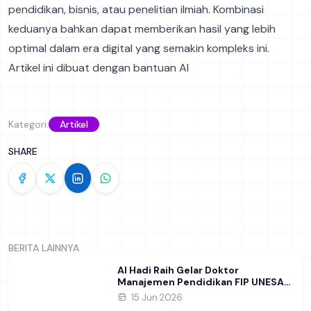
pendidikan, bisnis, atau penelitian ilmiah. Kombinasi
keduanya bahkan dapat memberikan hasil yang lebih
optimal dalam era digital yang semakin kompleks ini.
Artikel ini dibuat dengan bantuan AI
Kategori:
Artikel
SHARE
BERITA LAINNYA
Al Hadi Raih Gelar Doktor
Manajemen Pendidikan FIP UNESA
melalui Riset Pembentukan
15 Jun 2026
Karakter Guru