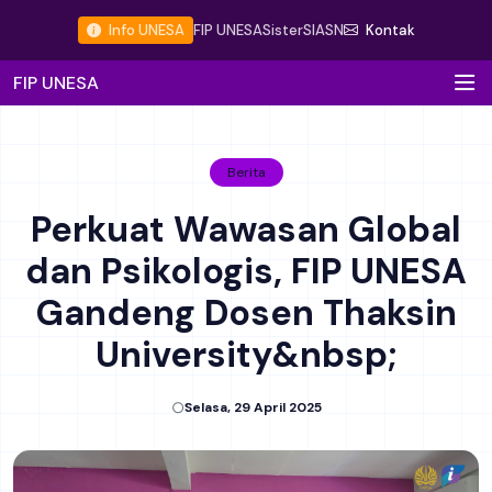
Info UNESA
FIP UNESA
Sister
SIASN
Kontak
FIP UNESA
Berita
Perkuat Wawasan Global
dan Psikologis, FIP UNESA
Gandeng Dosen Thaksin
University&nbsp;
Selasa, 29 April 2025