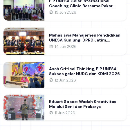
FIP UNESA Gelar International
Coaching Clinic Bersama Pakar
Khon Kaen University Thailand,
15 Jun 2026
Kupas Strategi Publikasi Jurnal
Ilmiah Internasional dukung SDG 4
Mahasiswa Manajemen Pendidikan
UNESA Kunjungi DPRD Jatim,
Perdalam Pemahaman Kebijakan
14 Jun 2026
Pendidikan Daerah
Asah Critical Thinking, FIP UNESA
Sukses gelar NUDC dan KDMI 2026
12 Jun 2026
Eduart Space: Wadah Kreativitas
Melalui Seni dan Prakarya
11 Jun 2026