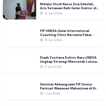
Melalui Studi Kasus Dua Sekolah,
Aris Setiawan Raih Gelar Doktor di
FIP UNESA Usai Kupas Manajemen
15 Jun 2026
Pembelajaran Deep Learning
FIP UNESA Gelar International
Coaching Clinic Bersama Pakar
Khon Kaen University Thailand,
15 Jun 2026
Kupas Strategi Publikasi Jurnal
Ilmiah Internasional dukung SDG 4
Diyah Yustiana Doktor Baru UNESA
Ungkap Strategi Mencetak Lulusan
SMK yang Siap Hadapi Dunia Kerja
9 Jun 2026
Modern
Seminar Kebangsaan FIP Unesa
Perkuat Wawasan Mahasiswa di Era
Geopolitik Global&nbsp;
1 Jun 2026