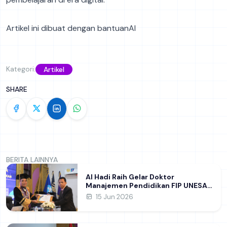
Artikel ini dibuat dengan bantuanAI
Kategori:
Artikel
SHARE
BERITA LAINNYA
Al Hadi Raih Gelar Doktor
Manajemen Pendidikan FIP UNESA
melalui Riset Pembentukan
15 Jun 2026
Karakter Guru