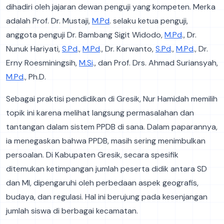
dihadiri oleh jajaran dewan penguji yang kompeten. Merka
adalah Prof. Dr. Mustaji,
M.Pd
. selaku ketua penguji,
anggota penguji Dr. Bambang Sigit Widodo,
M.Pd
., Dr.
Nunuk Hariyati,
S.Pd
.,
M.Pd
., Dr. Karwanto,
S.Pd
.,
M.Pd
., Dr.
Erny Roesminingsih,
M.Si
., dan Prof. Drs. Ahmad Suriansyah,
M.Pd
., Ph.D.
Sebagai praktisi pendidikan di Gresik, Nur Hamidah memilih
topik ini karena melihat langsung permasalahan dan
tantangan dalam sistem PPDB di sana. Dalam paparannya,
ia menegaskan bahwa PPDB, masih sering menimbulkan
persoalan. Di Kabupaten Gresik, secara spesifik
ditemukan ketimpangan jumlah peserta didik antara SD
dan MI, dipengaruhi oleh perbedaan aspek geografis,
budaya, dan regulasi. Hal ini berujung pada kesenjangan
jumlah siswa di berbagai kecamatan.