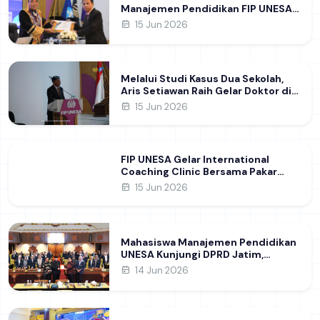
Manajemen Pendidikan FIP UNESA
melalui Riset Pembentukan
15 Jun 2026
Karakter Guru
Melalui Studi Kasus Dua Sekolah,
Aris Setiawan Raih Gelar Doktor di
FIP UNESA Usai Kupas Manajemen
15 Jun 2026
Pembelajaran Deep Learning
FIP UNESA Gelar International
Coaching Clinic Bersama Pakar
Khon Kaen University Thailand,
15 Jun 2026
Kupas Strategi Publikasi Jurnal
Ilmiah Internasional dukung SDG 4
Mahasiswa Manajemen Pendidikan
UNESA Kunjungi DPRD Jatim,
Perdalam Pemahaman Kebijakan
14 Jun 2026
Pendidikan Daerah