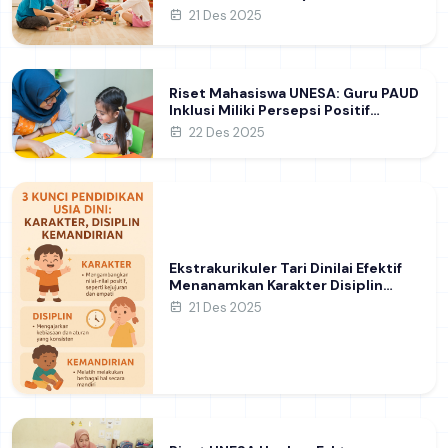
Kesejahteraan Anak di Pulau Jawa
21 Des 2025
Riset Mahasiswa UNESA: Guru PAUD
Inklusi Miliki Persepsi Positif
terhadap Anak Berkebutuhan
22 Des 2025
Khusus
Ekstrakurikuler Tari Dinilai Efektif
Menanamkan Karakter Disiplin
Anak Usia Dini
21 Des 2025