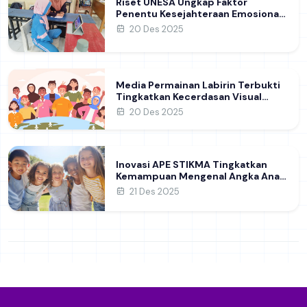
Riset UNESA Ungkap Faktor
Penentu Kesejahteraan Emosional
Ibu di Indonesia
20 Des 2025
Media Permainan Labirin Terbukti
Tingkatkan Kecerdasan Visual
Spasial Anak Usia Dini
20 Des 2025
Inovasi APE STIKMA Tingkatkan
Kemampuan Mengenal Angka Anak
Usia Dini
21 Des 2025