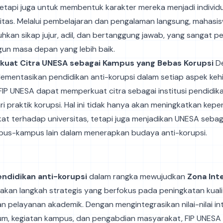
tetapi juga untuk membentuk karakter mereka menjadi individ
ritas. Melalui pembelajaran dan pengalaman langsung, mahasi
kan sikap jujur, adil, dan bertanggung jawab, yang sangat p
n masa depan yang lebih baik.
uat Citra UNESA sebagai Kampus yang Bebas Korupsi
D
ementasikan pendidikan anti-korupsi dalam setiap aspek ke
FIP UNESA dapat memperkuat citra sebagai institusi pendidik
i praktik korupsi. Hal ini tidak hanya akan meningkatkan kep
at terhadap universitas, tetapi juga menjadikan UNESA seba
pus-kampus lain dalam menerapkan budaya anti-korupsi.
ndidikan anti-korupsi
dalam rangka mewujudkan
Zona Int
kan langkah strategis yang berfokus pada peningkatan kuali
n pelayanan akademik. Dengan mengintegrasikan nilai-nilai in
lum, kegiatan kampus, dan pengabdian masyarakat, FIP UNES