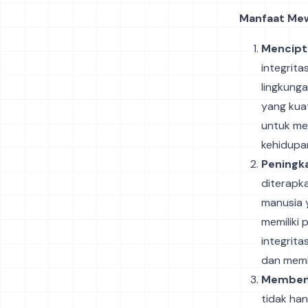
Manfaat Mew
Mencipt
integrita
lingkung
yang kua
untuk me
kehidupan
Peningk
diterapk
manusia 
memiliki 
integrita
dan membe
Membent
tidak ha