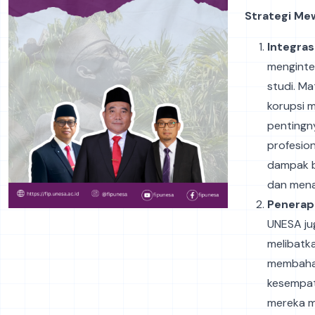
Strategi Mew
Integras
menginte
studi. Ma
korupsi 
pentingn
profesion
dampak b
dan menan
Penerapa
UNESA jug
melibatk
membahas 
kesempat
mereka m