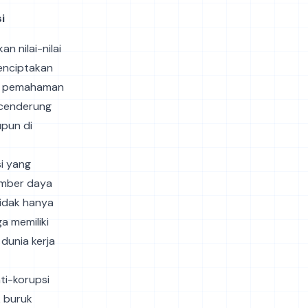
i
 nilai-nilai
menciptakan
ki pemahaman
 cenderung
upun di
i yang
sumber daya
tidak hanya
a memiliki
dunia kerja
ti-korupsi
 buruk