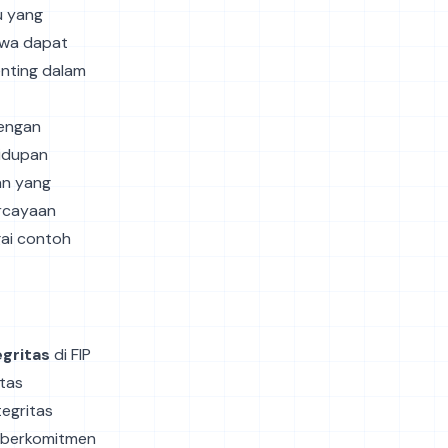
u yang
swa dapat
enting dalam
engan
hidupan
an yang
ercayaan
gai contoh
egritas
di FIP
tas
tegritas
A berkomitmen