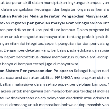
ntuk berperan aktif dalam menciptakan lingkungan kampus yan
 dalam pengelolaan keuangan dan kegiatan organisasi kemah
ukan Karakter Melalui Kegiatan Pengabdian Masyarakat
atkan kegiatan
pengabdian masyarakat
sebagai sarana un
an pendidikan anti-korupsi di luar kampus. Dalam program in
akan untuk mengedukasi masyarakat tentang praktik-praktik
ngan nilai-nilai integritas, seperti pungutan liar dan penyala
n. Dengan pendekatan yang berbasis pada edukasi dan sosiali
a dapat berkontribusi dalam membangun budaya anti-korupsi
ak hanya di kampus tetapi juga di masyarakat.
an Sistem Pengawasan dan Pelaporan
Sebagai bagian dar
transparansi dan akuntabilitas, FIP UNESA menerapkan sist
ibatkan mahasiswa dalam setiap aspek pengelolaan kampus.
 akses untuk mengawasi dan melaporkan jika terdapat indikas
atau ketidakberesan dalam pelayanan akademik atau administr
n ini dirancang untuk memastikan bahwa setiap masalah ya