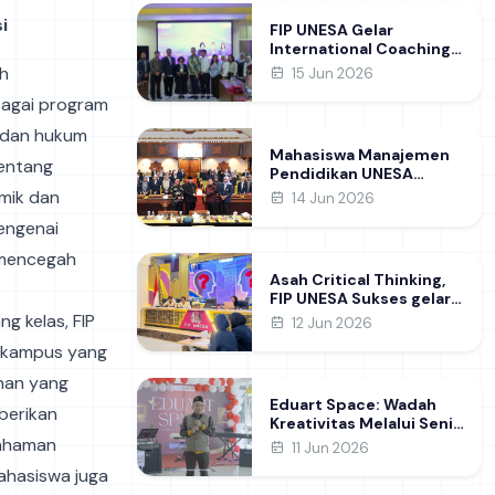
Learning
i
FIP UNESA Gelar
International Coaching
Clinic Bersama Pakar
ah
15 Jun 2026
Khon Kaen University
bagai program
Thailand, Kupas Strategi
Publikasi Jurnal Ilmiah
, dan hukum
Internasional dukung
Mahasiswa Manajemen
SDG 4
entang
Pendidikan UNESA
Kunjungi DPRD Jatim,
emik dan
14 Jun 2026
Perdalam Pemahaman
mengenai
Kebijakan Pendidikan
Daerah
 mencegah
Asah Critical Thinking,
FIP UNESA Sukses gelar
NUDC dan KDMI 2026
ng kelas, FIP
12 Jun 2026
n kampus yang
ihan yang
Eduart Space: Wadah
berikan
Kreativitas Melalui Seni
dan Prakarya
mahaman
11 Jun 2026
ahasiswa juga