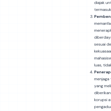
diajak u
termasuk
Pembent
memanfa
menerapk
diberday
sesuai de
kekuasaa
mahasisw
luas, tid
Penerap
menjaga 
yang mel
diberikan
korupsi 
pengadua