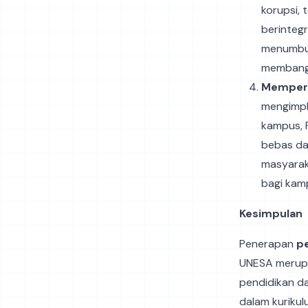
korupsi, 
berinteg
menumbuh
membangu
Memperk
mengimpl
kampus, 
bebas dar
masyarak
bagi kam
Kesimpulan
Penerapan
pe
UNESA merupa
pendidikan da
dalam kuriku