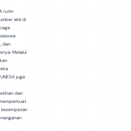
 rutin
mber ahli di
mbaga
hasiswa
, dan
nya. Melalui
ikan
eka.
 UNESA juga
atihan dan
k memperkuat
an kesempatan
enanganan