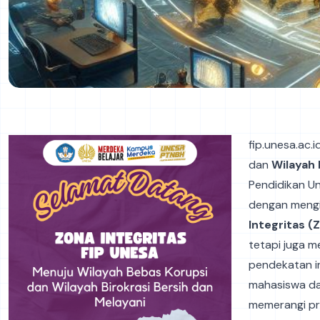
fip.unesa.ac.
dan
Wilayah 
Pendidikan Un
dengan meng
Integritas (Z
tetapi juga m
pendekatan i
mahasiswa da
memerangi pra