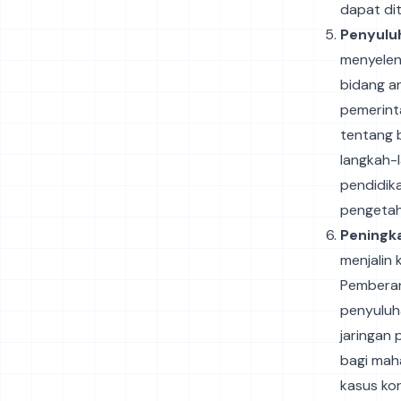
dapat dit
Penyulu
menyele
bidang an
pemerint
tentang b
langkah-
pendidika
pengetah
Peningk
menjalin
Pemberan
penyuluh
jaringan
bagi mah
kasus kor