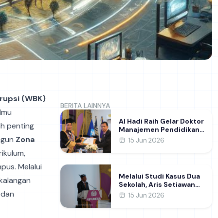
rupsi (WBK)
BERITA LAINNYA
Ilmu
Al Hadi Raih Gelar Doktor
ah penting
Manajemen Pendidikan
FIP UNESA melalui Riset
ngun
Zona
15 Jun 2026
Pembentukan Karakter
rikulum,
Guru
pus. Melalui
Melalui Studi Kasus Dua
kalangan
Sekolah, Aris Setiawan
Raih Gelar Doktor di FIP
 dan
15 Jun 2026
UNESA Usai Kupas
Manajemen
Pembelajaran Deep