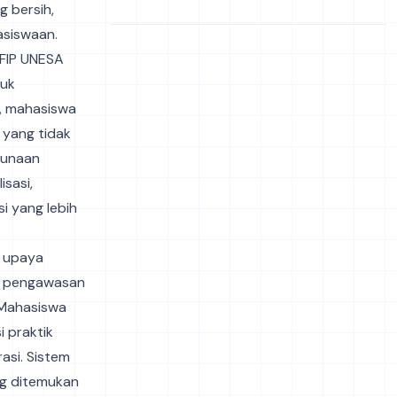
g bersih,
asiswaan.
FIP UNESA
tuk
i, mahasiswa
 yang tidak
hgunaan
sasi,
 yang lebih
i upaya
em pengawasan
 Mahasiswa
i praktik
asi. Sistem
ng ditemukan