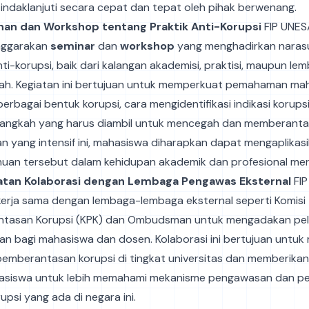
indaklanjuti secara cepat dan tepat oleh pihak berwenang.
han dan Workshop tentang Praktik Anti-Korupsi
FIP UNESA
nggarakan
seminar
dan
workshop
yang menghadirkan narasu
ti-korupsi, baik dari kalangan akademisi, praktisi, maupun le
ah. Kegiatan ini bertujuan untuk memperkuat pemahaman ma
erbagai bentuk korupsi, cara mengidentifikasi indikasi korupsi
langkah yang harus diambil untuk mencegah dan memberantas
n yang intensif ini, mahasiswa diharapkan dapat mengaplikas
uan tersebut dalam kehidupan akademik dan profesional mer
atan Kolaborasi dengan Lembaga Pengawas Eksternal
FIP
 kerja sama dengan lembaga-lembaga eksternal seperti Komisi
tasan Korupsi (KPK) dan Ombudsman untuk mengadakan pel
an bagi mahasiswa dan dosen. Kolaborasi ini bertujuan untu
 pemberantasan korupsi di tingkat universitas dan memberik
asiswa untuk lebih memahami mekanisme pengawasan dan p
upsi yang ada di negara ini.