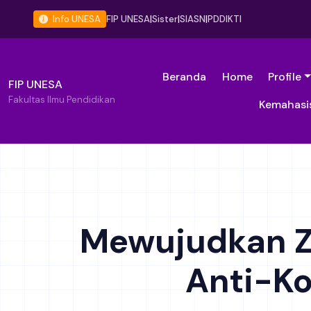
Info UNESA
FIP UNESA
|
Sister
|
SIASN
|
PDDIKTI
Beranda
Home
Profile
FIP UNESA
Fakultas Ilmu Pendidikan
Kemahasi
Mewujudkan Zo
Anti-Ko