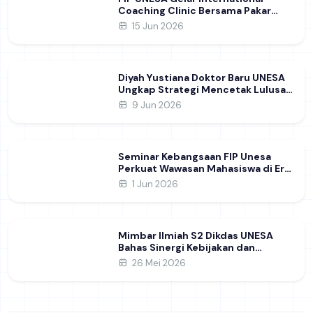
Coaching Clinic Bersama Pakar
Khon Kaen University Thailand,
15 Jun 2026
Kupas Strategi Publikasi Jurnal
Ilmiah Internasional dukung SDG 4
Diyah Yustiana Doktor Baru UNESA
Ungkap Strategi Mencetak Lulusan
SMK yang Siap Hadapi Dunia Kerja
9 Jun 2026
Modern
Seminar Kebangsaan FIP Unesa
Perkuat Wawasan Mahasiswa di Era
Geopolitik Global&nbsp;
1 Jun 2026
Mimbar Ilmiah S2 Dikdas UNESA
Bahas Sinergi Kebijakan dan
Pendidikan
26 Mei 2026