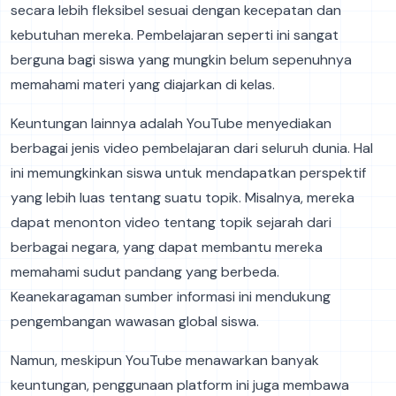
secara lebih fleksibel sesuai dengan kecepatan dan
kebutuhan mereka. Pembelajaran seperti ini sangat
berguna bagi siswa yang mungkin belum sepenuhnya
memahami materi yang diajarkan di kelas.
Keuntungan lainnya adalah YouTube menyediakan
berbagai jenis video pembelajaran dari seluruh dunia. Hal
ini memungkinkan siswa untuk mendapatkan perspektif
yang lebih luas tentang suatu topik. Misalnya, mereka
dapat menonton video tentang topik sejarah dari
berbagai negara, yang dapat membantu mereka
memahami sudut pandang yang berbeda.
Keanekaragaman sumber informasi ini mendukung
pengembangan wawasan global siswa.
Namun, meskipun YouTube menawarkan banyak
keuntungan, penggunaan platform ini juga membawa