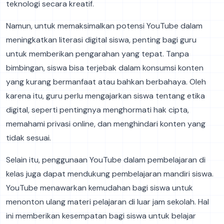
teknologi secara kreatif.
Namun, untuk memaksimalkan potensi YouTube dalam
meningkatkan literasi digital siswa, penting bagi guru
untuk memberikan pengarahan yang tepat. Tanpa
bimbingan, siswa bisa terjebak dalam konsumsi konten
yang kurang bermanfaat atau bahkan berbahaya. Oleh
karena itu, guru perlu mengajarkan siswa tentang etika
digital, seperti pentingnya menghormati hak cipta,
memahami privasi online, dan menghindari konten yang
tidak sesuai.
Selain itu, penggunaan YouTube dalam pembelajaran di
kelas juga dapat mendukung pembelajaran mandiri siswa.
YouTube menawarkan kemudahan bagi siswa untuk
menonton ulang materi pelajaran di luar jam sekolah. Hal
ini memberikan kesempatan bagi siswa untuk belajar