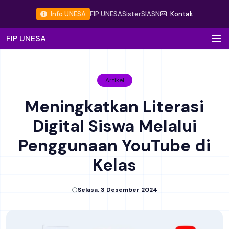
Info UNESA
FIP UNESA
Sister
SIASN
Kontak
FIP UNESA
Artikel
Meningkatkan Literasi
Digital Siswa Melalui
Penggunaan YouTube di
Kelas
Selasa, 3 Desember 2024