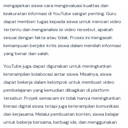
mengajarkan siswa cara mengevaluasi kualitas dan
keakuratan informasi di YouTube sangat penting. Guru
dapat memberi tugas kepada siswa untuk mencari video
tertentu dan menganalisis isi video tersebut, apakah
sesuai dengan fakta atau tidak. Proses ini mengasah
kemampuan berpikir kritis siswa dalam memilah informasi
yang benar dan salah.
YouTube juga dapat digunakan untuk meningkatkan
keterampilan kolaborasi antar siswa. Misalnya, siswa
dapat bekerja dalam kelompok untuk membuat video
pembelajaran yang kemudian dibagikan di platform
tersebut. Proyek semacam ini tidak hanya meningkatkan
literasi digital siswa tetapi juga keterampilan komunikasi
dan kerjasama. Melalui pembuatan konten, siswa belajar
untuk bekerja bersama, berbagi ide, dan menggunakan