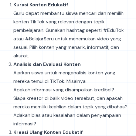
Kurasi Konten Edukatif
Guru dapat membantu siswa mencari dan memilih
konten TikTok yang relevan dengan topik
pembelajaran. Gunakan hashtag seperti #EduTok
atau #BelajarSeru untuk menemukan video yang
sesuai. Pilih konten yang menarik, informatif, dan
akurat.
Analisis dan Evaluasi Konten
Ajarkan siswa untuk menganalisis konten yang
mereka temui di TikTok. Misalnya:
Apakah informasi yang disampaikan kredibel?
Siapa kreator di balik video tersebut, dan apakah
mereka memiliki keahlian dalam topik yang dibahas?
Adakah bias atau kesalahan dalam penyampaian
informasi?
Kreasi Ulang Konten Edukatif