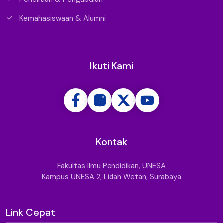
Kemahasiswaan & Alumni
Ikuti Kami
Kontak
Fakultas Ilmu Pendidikan, UNESA
Kampus UNESA 2, Lidah Wetan, Surabaya
Link Cepat