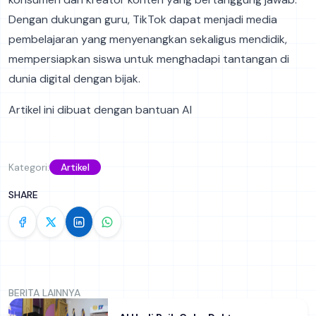
Dengan dukungan guru, TikTok dapat menjadi media
pembelajaran yang menyenangkan sekaligus mendidik,
mempersiapkan siswa untuk menghadapi tantangan di
dunia digital dengan bijak.
Artikel ini dibuat dengan bantuan AI
Kategori:
Artikel
SHARE
BERITA LAINNYA