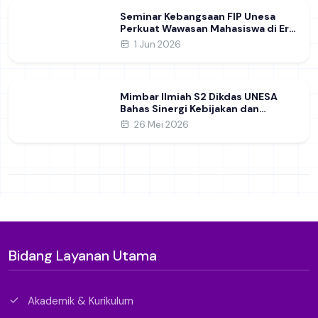
Seminar Kebangsaan FIP Unesa
Perkuat Wawasan Mahasiswa di Era
Geopolitik Global&nbsp;
1 Jun 2026
Mimbar Ilmiah S2 Dikdas UNESA
Bahas Sinergi Kebijakan dan
Pendidikan
26 Mei 2026
Bidang Layanan Utama
Akademik & Kurikulum