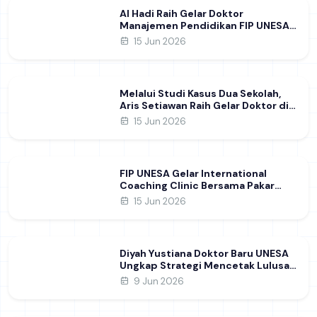
Al Hadi Raih Gelar Doktor
Manajemen Pendidikan FIP UNESA
melalui Riset Pembentukan
15 Jun 2026
Karakter Guru
Melalui Studi Kasus Dua Sekolah,
Aris Setiawan Raih Gelar Doktor di
FIP UNESA Usai Kupas Manajemen
15 Jun 2026
Pembelajaran Deep Learning
FIP UNESA Gelar International
Coaching Clinic Bersama Pakar
Khon Kaen University Thailand,
15 Jun 2026
Kupas Strategi Publikasi Jurnal
Ilmiah Internasional dukung SDG 4
Diyah Yustiana Doktor Baru UNESA
Ungkap Strategi Mencetak Lulusan
SMK yang Siap Hadapi Dunia Kerja
9 Jun 2026
Modern