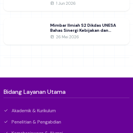
Geopolitik Global&nbsp;
1 Jun 2026
Mimbar Ilmiah S2 Dikdas UNESA
Bahas Sinergi Kebijakan dan
Pendidikan
26 Mei 2026
Bidang Layanan Utama
Akademik & Kurikulum
Penelitian & Pengabdian