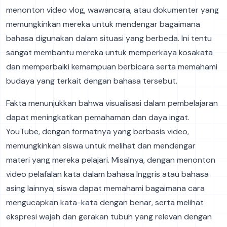
menonton video vlog, wawancara, atau dokumenter yang
memungkinkan mereka untuk mendengar bagaimana
bahasa digunakan dalam situasi yang berbeda. Ini tentu
sangat membantu mereka untuk memperkaya kosakata
dan memperbaiki kemampuan berbicara serta memahami
budaya yang terkait dengan bahasa tersebut.
Fakta menunjukkan bahwa visualisasi dalam pembelajaran
dapat meningkatkan pemahaman dan daya ingat.
YouTube, dengan formatnya yang berbasis video,
memungkinkan siswa untuk melihat dan mendengar
materi yang mereka pelajari. Misalnya, dengan menonton
video pelafalan kata dalam bahasa Inggris atau bahasa
asing lainnya, siswa dapat memahami bagaimana cara
mengucapkan kata-kata dengan benar, serta melihat
ekspresi wajah dan gerakan tubuh yang relevan dengan