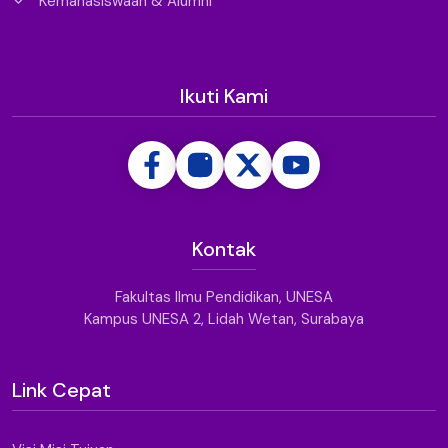
Kemahasiswaan & Alumni
Ikuti Kami
Kontak
Fakultas Ilmu Pendidikan, UNESA
Kampus UNESA 2, Lidah Wetan, Surabaya
Link Cepat