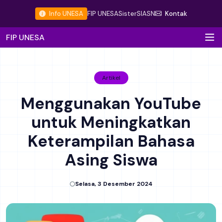
Info UNESA
FIP UNESA
Sister
SIASN
Kontak
FIP UNESA
Artikel
Menggunakan YouTube
untuk Meningkatkan
Keterampilan Bahasa
Asing Siswa
Selasa, 3 Desember 2024