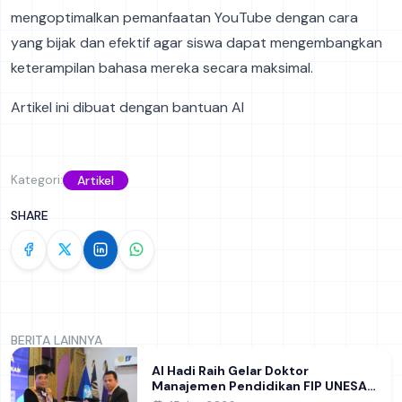
mengoptimalkan pemanfaatan YouTube dengan cara
yang bijak dan efektif agar siswa dapat mengembangkan
keterampilan bahasa mereka secara maksimal.
Artikel ini dibuat dengan bantuan AI
Kategori:
Artikel
SHARE
BERITA LAINNYA
Al Hadi Raih Gelar Doktor
Manajemen Pendidikan FIP UNESA
melalui Riset Pembentukan