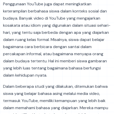
Penggunaan YouTube juga dapat meningkatkan
keterampilan berbahasa siswa dalam konteks sosial dan
budaya. Banyak video di YouTube yang mengajarkan
kosakata atau idiom yang digunakan dalam situasi sehari-
hari, yang tentu saja berbeda dengan apa yang diajarkan
dalam ruang kelas formal. Misalnya, siswa dapat belajar
bagaimana cara berbicara dengan santai dalam
percakapan informal, atau bagaimana menyapa orang
dalam budaya tertentu. Hal ini memberi siswa gambaran
yang lebih luas tentang bagaimana bahasa berfungsi
dalam kehidupan nyata.
Dalam beberapa studi yang dilakukan, ditemukan bahwa
siswa yang belajar bahasa asing melalui media video,
termasuk YouTube, memiliki kemampuan yang lebih baik
dalam memahami bahasa yang diajarkan. Mereka mampu