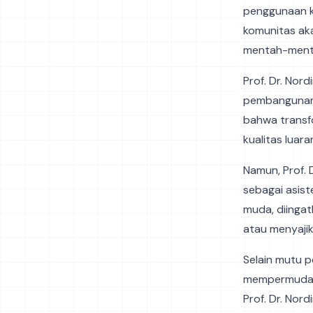
penggunaan ke
komunitas ak
mentah-menta
Prof. Dr. Nor
pembangunan 
bahwa transfo
kualitas luara
Namun, Prof. 
sebagai asist
muda, diingat
atau menyaji
Selain mutu p
mempermudah 
Prof. Dr. Nor