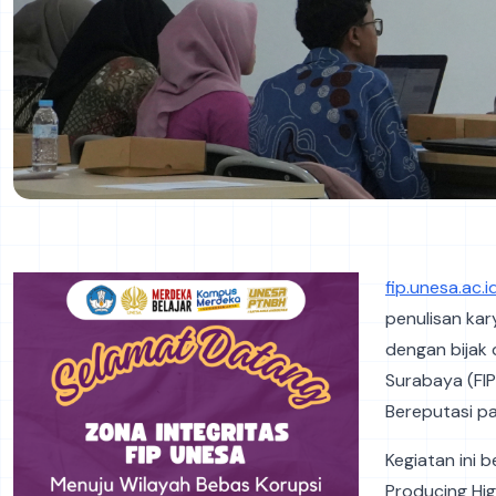
fip.unesa.ac.i
penulisan ka
dengan bijak 
Surabaya (FIP
Bereputasi pa
Kegiatan ini 
Producing Hi