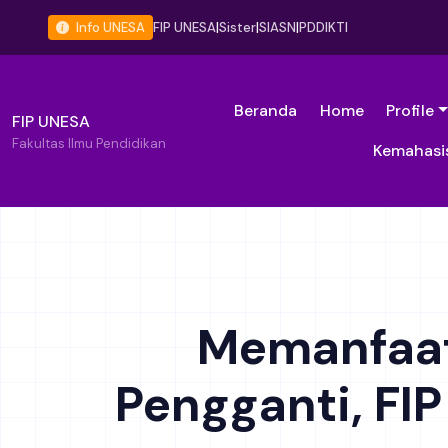
Info UNESA
FIP UNESA
|
Sister
|
SIASN
|
PDDIKTI
Beranda
Home
Profile
FIP UNESA
Fakultas Ilmu Pendidikan
Kemahasi
Memanfaat
Pengganti, FI