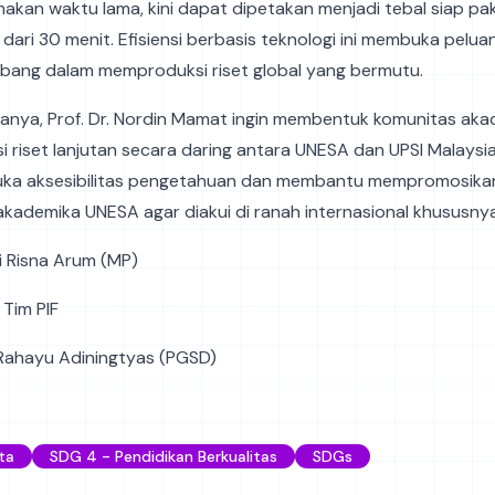
kan waktu lama, kini dapat dipetakan menjadi tebal siap pa
dari 30 menit. Efisiensi berbasis teknologi ini membuka pelua
bang dalam memproduksi riset global yang bermutu.
nya, Prof. Dr. Nordin Mamat ingin membentuk komunitas akad
i riset lanjutan secara daring antara UNESA dan UPSI Malaysia.
a aksesibilitas pengetahuan dan membantu mempromosika
s akademika UNESA agar diakui di ranah internasional khususny
ni Risna Arum (MP)
Tim PIF
 Rahayu Adiningtyas (PGSD)
ta
SDG 4 - Pendidikan Berkualitas
SDGs