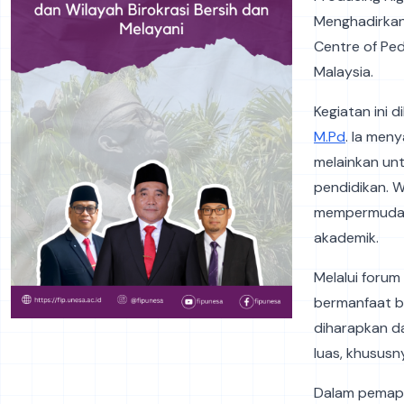
Menghadirkan 
Centre of Peda
Malaysia.
Kegiatan ini d
M.Pd
. Ia men
melainkan un
pendidikan. 
mempermudah 
akademik.
Melalui forum
bermanfaat ba
diharapkan d
luas, khususn
Dalam pemapa