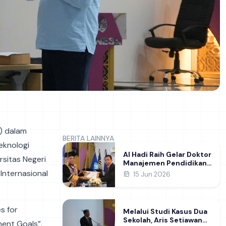
) dalam
BERITA LAINNYA
eknologi
Al Hadi Raih Gelar Doktor
rsitas Negeri
Manajemen Pendidikan
FIP UNESA melalui Riset
Internasional
15 Jun 2026
Pembentukan Karakter
Guru
s for
Melalui Studi Kasus Dua
Sekolah, Aris Setiawan
ent Goals”.