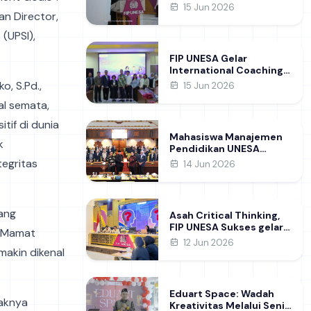
Raih Gelar Doktor di FIP
15 Jun 2026
an Director,
UNESA Usai Kupas
Manajemen
 (UPSI),
Pembelajaran Deep
Learning
FIP UNESA Gelar
International Coaching
Clinic Bersama Pakar
o, S.Pd.,
15 Jun 2026
Khon Kaen University
al semata,
Thailand, Kupas Strategi
Publikasi Jurnal Ilmiah
if di dunia
Internasional dukung
Mahasiswa Manajemen
SDG 4
k
Pendidikan UNESA
Kunjungi DPRD Jatim,
egritas
14 Jun 2026
Perdalam Pemahaman
Kebijakan Pendidikan
Daerah
yang
Asah Critical Thinking,
FIP UNESA Sukses gelar
n Mamat
NUDC dan KDMI 2026
12 Jun 2026
akin dikenal
Eduart Space: Wadah
raknya
Kreativitas Melalui Seni