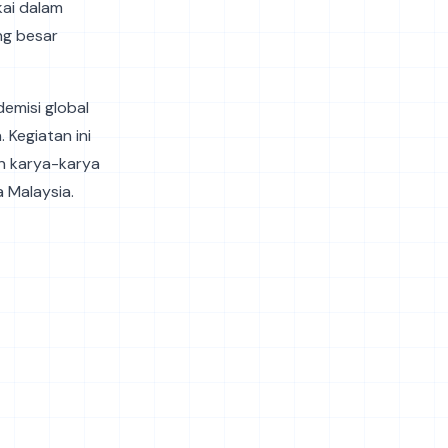
kai dalam
ng besar
emisi global
 Kegiatan ini
n karya-karya
a Malaysia.