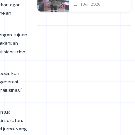
dan Prakarya
tkan agar
11 Jun 2026
nelan
engan tujuan
nekankan
fisiensi dan
posisikan
 generasi
alusinasi"
untuk
i sorotan.
l jurnal yang