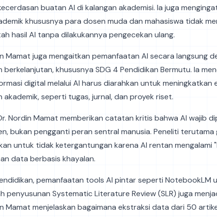
cerdasan buatan AI di kalangan akademisi. Ia juga menginga
ademik khususnya para dosen muda dan mahasiswa tidak me
h hasil AI tanpa dilakukannya pengecekan ulang.
din Mamat juga mengaitkan pemanfaatan AI secara langsung d
berkelanjutan, khususnya SDG 4 Pendidikan Bermutu. Ia me
rmasi digital melalui AI harus diarahkan untuk meningkatkan e
n akademik, seperti tugas, jurnal, dan proyek riset.
Dr. Nordin Mamat memberikan catatan kritis bahwa AI wajib di
en, bukan pengganti peran sentral manusia. Peneliti terutama
kan untuk tidak ketergantungan karena AI rentan mengalami "h
kan data berbasis khayalan.
endidikan, pemanfaatan tools AI pintar seperti NotebookLM 
penyusunan Systematic Literature Review (SLR) juga menjad
din Mamat menjelaskan bagaimana ekstraksi data dari 50 artike