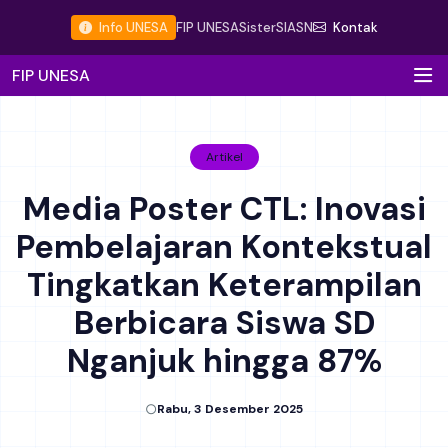
Info UNESA
FIP UNESA
Sister
SIASN
Kontak
FIP UNESA
Artikel
Media Poster CTL: Inovasi
Pembelajaran Kontekstual
Tingkatkan Keterampilan
Berbicara Siswa SD
Nganjuk hingga 87%
Rabu, 3 Desember 2025