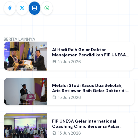
BERITA LAINNYA
Al Hadi Raih Gelar Doktor
Manajemen Pendidikan FIP UNESA
melalui Riset Pembentukan
15 Jun 2026
Karakter Guru
Melalui Studi Kasus Dua Sekolah,
Aris Setiawan Raih Gelar Doktor di
FIP UNESA Usai Kupas Manajemen
15 Jun 2026
Pembelajaran Deep Learning
FIP UNESA Gelar International
Coaching Clinic Bersama Pakar
Khon Kaen University Thailand,
15 Jun 2026
Kupas Strategi Publikasi Jurnal