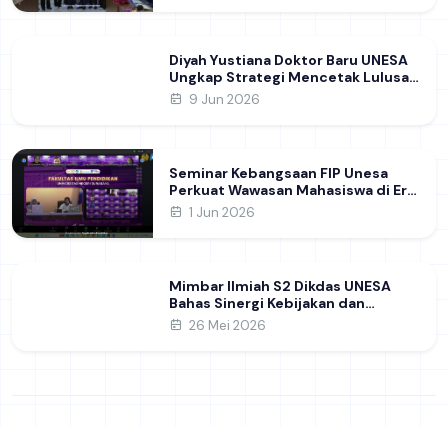
Ilmiah Internasional dukung SDG 4
Diyah Yustiana Doktor Baru UNESA
Ungkap Strategi Mencetak Lulusan
SMK yang Siap Hadapi Dunia Kerja
9 Jun 2026
Modern
Seminar Kebangsaan FIP Unesa
Perkuat Wawasan Mahasiswa di Era
Geopolitik Global&nbsp;
1 Jun 2026
Mimbar Ilmiah S2 Dikdas UNESA
Bahas Sinergi Kebijakan dan
Pendidikan
26 Mei 2026