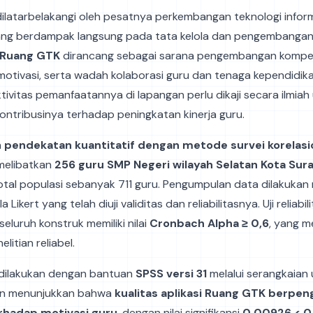
i dilatarbelakangi oleh pesatnya perkembangan teknologi infor
ang berdampak langsung pada tata kelola dan pengembangan 
Ruang GTK
dirancang sebagai sarana pengembangan kompet
motivasi, serta wadah kolaborasi guru dan tenaga kependidik
ktivitas pemanfaatannya di lapangan perlu dikaji secara ilmiah
ntribusinya terhadap peningkatan kinerja guru.
n
pendekatan kuantitatif dengan metode survei korelasi
 melibatkan
256 guru SMP Negeri wilayah Selatan Kota Sur
total populasi sebanyak 711 guru. Pengumpulan data dilakuka
 Likert yang telah diuji validitas dan reliabilitasnya. Uji reliabil
eluruh konstruk memiliki nilai
Cronbach Alpha ≥ 0,6
, yang 
litian reliabel.
a dilakukan dengan bantuan
SPSS versi 31
melalui serangkaian uj
tian menunjukkan bahwa
kualitas aplikasi Ruang GTK berpen
erhadap motivasi guru
, dengan nilai signifikansi
0,00926 < 0