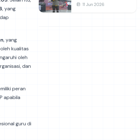
dan Prakarya
11 Jun 2026
6
, yang
adap
en
, yang
oleh kualitas
ngaruhi oleh
rganisasi, dan
iliki peran
P apabila
s
ional guru di