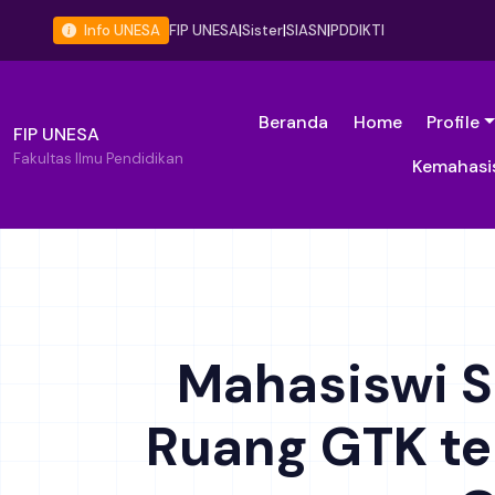
Info UNESA
FIP UNESA
|
Sister
|
SIASN
|
PDDIKTI
Beranda
Home
Profile
FIP UNESA
Fakultas Ilmu Pendidikan
Kemahasi
Mahasiswi S2
Ruang GTK te