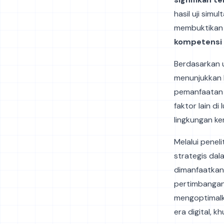
hasil uji simul
membuktikan a
kompetensi
Berdasarkan uj
menunjukkan b
pemanfaatan 
faktor lain d
lingkungan ker
Melalui penel
strategis da
dimanfaatkan 
pertimbangan
mengoptimalk
era digital, 