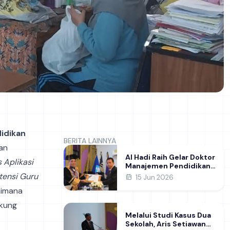
idikan
BERITA LAINNYA
ran
Al Hadi Raih Gelar Doktor
 Aplikasi
Manajemen Pendidikan
FIP UNESA melalui Riset
tensi Guru
15 Jun 2026
Pembentukan Karakter
gaimana
Guru
ukung
Melalui Studi Kasus Dua
Sekolah, Aris Setiawan