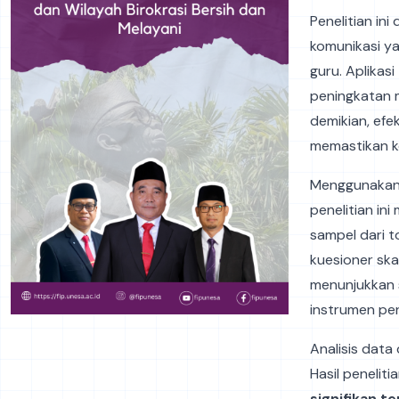
Penelitian in
komunikasi y
guru. Aplikasi
peningkatan 
demikian, efe
memastikan ko
Menggunaka
penelitian ini
sampel dari 
kuesioner skala
menunjukkan s
instrumen pene
Analisis dat
Hasil peneli
signifikan t