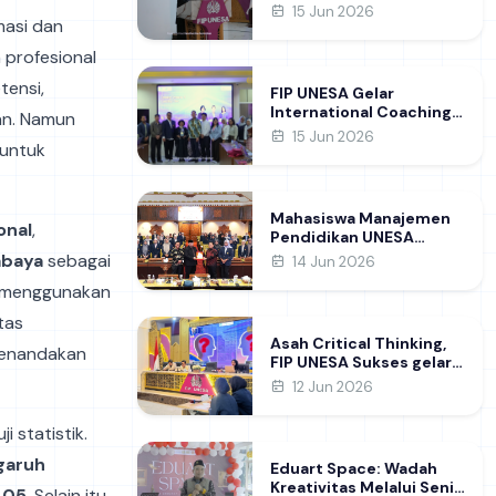
Raih Gelar Doktor di FIP
15 Jun 2026
masi dan
UNESA Usai Kupas
Manajemen
profesional
Pembelajaran Deep
Learning
ensi,
FIP UNESA Gelar
International Coaching
an. Namun
Clinic Bersama Pakar
15 Jun 2026
 untuk
Khon Kaen University
Thailand, Kupas Strategi
Publikasi Jurnal Ilmiah
Internasional dukung
Mahasiswa Manajemen
SDG 4
onal
,
Pendidikan UNESA
Kunjungi DPRD Jatim,
abaya
sebagai
14 Jun 2026
Perdalam Pemahaman
n menggunakan
Kebijakan Pendidikan
Daerah
itas
Asah Critical Thinking,
menandakan
FIP UNESA Sukses gelar
NUDC dan KDMI 2026
12 Jun 2026
i statistik.
garuh
Eduart Space: Wadah
Kreativitas Melalui Seni
,05
. Selain itu,