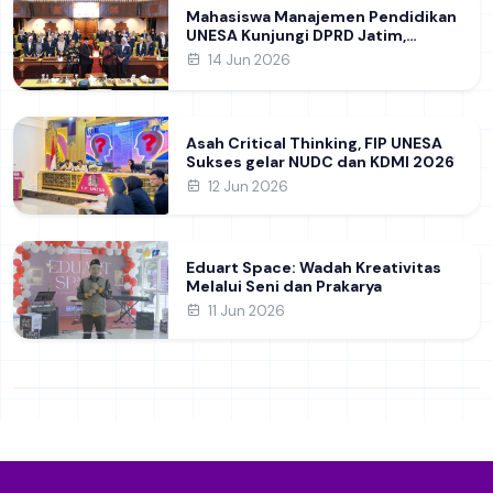
Mahasiswa Manajemen Pendidikan
UNESA Kunjungi DPRD Jatim,
Perdalam Pemahaman Kebijakan
14 Jun 2026
Pendidikan Daerah
Asah Critical Thinking, FIP UNESA
Sukses gelar NUDC dan KDMI 2026
12 Jun 2026
Eduart Space: Wadah Kreativitas
Melalui Seni dan Prakarya
11 Jun 2026