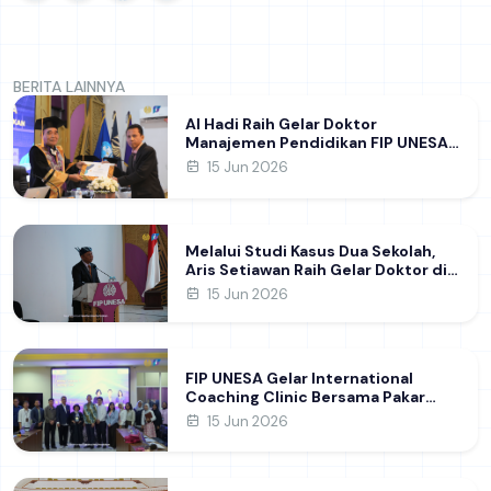
BERITA LAINNYA
Al Hadi Raih Gelar Doktor
Manajemen Pendidikan FIP UNESA
melalui Riset Pembentukan
15 Jun 2026
Karakter Guru
Melalui Studi Kasus Dua Sekolah,
Aris Setiawan Raih Gelar Doktor di
FIP UNESA Usai Kupas Manajemen
15 Jun 2026
Pembelajaran Deep Learning
FIP UNESA Gelar International
Coaching Clinic Bersama Pakar
Khon Kaen University Thailand,
15 Jun 2026
Kupas Strategi Publikasi Jurnal
Ilmiah Internasional dukung SDG 4