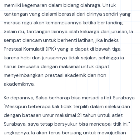
memiliki kegemaran dalam bidang olahraga. Untuk
tantangan yang dialami berasal dari dirinya sendiri yang
merasa ragu akan kemampuannya ketika bertanding.
Selain itu, tantangan lainnya ialah keluarga dan jurusan, Ia
sempat diancam untuk berhenti latihan, jika Indeks
Prestasi Komulatif (IPK) yang ia dapat di bawah tiga,
karena hobi dan jurusannya tidak sejalan, sehingga ia
harus berusaha dengan maksimal untuk dapat
menyeimbangkan prestasi akademik dan non
akademiknya.
Ke depannya, Salsa berharap bisa menjadi atlet Surabaya.
"Meskipun beberapa kali tidak terpilih dalam seleksi dan
dengan batasan umur maksimal 21 tahun untuk atlet
Surabaya, saya tetap bersyukur bisa mencapai titik ini,"
ungkapnya. Ia akan terus berjuang untuk mewujudkan