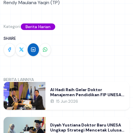
Rendy Maulana Yaqin (TP)
Kategori:
Berita Harian
SHARE
BERITA LAINNYA
Al Hadi Raih Gelar Doktor
Manajemen Pendidikan FIP UNESA
melalui Riset Pembentukan
15 Jun 2026
Karakter Guru
Diyah Yustiana Doktor Baru UNESA
Ungkap Strategi Mencetak Lulusan