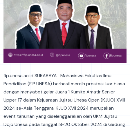
fip.unesa.ac.id SURABAYA- Mahasiswa Fakultas Ilmu
Pendidikan (FIP UNESA) berhasil meraih prestasi luar biasa
dengan menyabet gelar Juara 1 Kumite Amatir Senior
Upper 17 dalam Kejuaraan Jujitsu Unesa Open (KJUO) XVIII
2024 se-Asia Tenggara. KJUO XVII 2024 merupakan
event tahunan yang diselenggarakan oleh UKM Jujitsu
Dojo Unesa pada tanggal 18-20 Oktober 2024 di Gedung