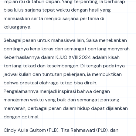
impian itu di tahun depan. Yang terpenting, Ia berharap
bisa lulus sarjana tepat waktu dengan hasil yang
memuaskan serta menjadi sarjana pertama di
keluarganya.
Sebagai pesan untuk mahasiswa lain, Salsa menekankan
pentingnya kerja keras dan semangat pantang menyerah.
Keberhasilannya dalam KJUO XVIII 2024 adalah kisah
tentang tekad dan keseimbangan. Di tengah padatnya
jadwal kuliah dan tuntutan pekerjaan, ia membuktikan
bahwa prestasi olahraga tetap bisa diraih.
Pengalamannya menjadi inspirasi bahwa dengan
manajemen waktu yang baik dan semangat pantang
menyerah, berbagai peran dalam hidup dapat dijalankan
dengan optimal.
Cindy Aulia Gultom (PLB), Tita Rahmawati (PLB), dan