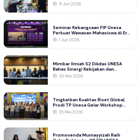
SMK yang Siap Hadapi Dunia Kerja
9 Jun 2026
Modern
Seminar Kebangsaan FIP Unesa
Perkuat Wawasan Mahasiswa di Era
Geopolitik Global&nbsp;
1 Jun 2026
Mimbar Ilmiah S2 Dikdas UNESA
Bahas Sinergi Kebijakan dan
Pendidikan
26 Mei 2026
Tingkatkan Kualitas Riset Global,
Prodi TP Unesa Gelar Workshop
Strategi Pengelolaan Jurnal dan
25 Mei 2026
Penelitian Akademik
Promovenda Mumayyizah Raih