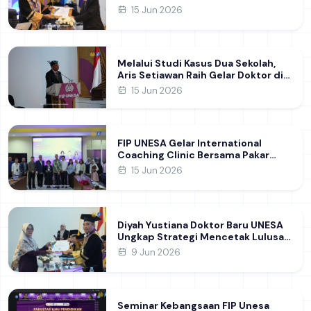
melalui Riset Pembentukan
15 Jun 2026
Karakter Guru
Melalui Studi Kasus Dua Sekolah,
Aris Setiawan Raih Gelar Doktor di
FIP UNESA Usai Kupas Manajemen
15 Jun 2026
Pembelajaran Deep Learning
FIP UNESA Gelar International
Coaching Clinic Bersama Pakar
Khon Kaen University Thailand,
15 Jun 2026
Kupas Strategi Publikasi Jurnal
Ilmiah Internasional dukung SDG 4
Diyah Yustiana Doktor Baru UNESA
Ungkap Strategi Mencetak Lulusan
SMK yang Siap Hadapi Dunia Kerja
9 Jun 2026
Modern
Seminar Kebangsaan FIP Unesa