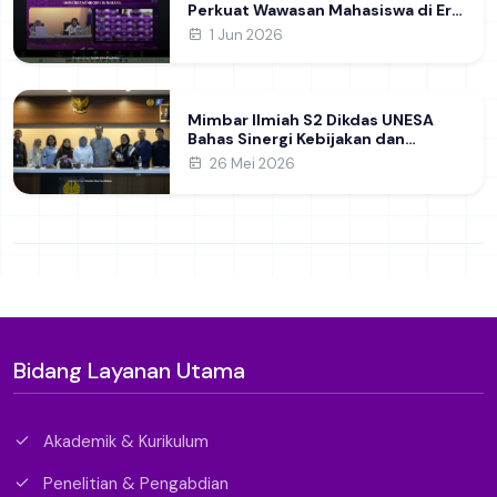
Perkuat Wawasan Mahasiswa di Era
Geopolitik Global&nbsp;
1 Jun 2026
Mimbar Ilmiah S2 Dikdas UNESA
Bahas Sinergi Kebijakan dan
Pendidikan
26 Mei 2026
Bidang Layanan Utama
Akademik & Kurikulum
Penelitian & Pengabdian