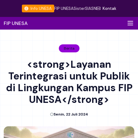
Info UNESA
FIP UNESA
Sister
SIASN
Kontak
FIP UNESA
Berita
<strong>Layanan
Terintegrasi untuk Publik
di Lingkungan Kampus FIP
UNESA</strong>
Senin, 22 Juli 2024