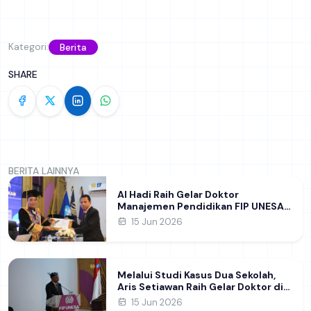
Kategori:
Berita
SHARE
BERITA LAINNYA
Al Hadi Raih Gelar Doktor
Manajemen Pendidikan FIP UNESA
melalui Riset Pembentukan
15 Jun 2026
Karakter Guru
Melalui Studi Kasus Dua Sekolah,
Aris Setiawan Raih Gelar Doktor di
FIP UNESA Usai Kupas Manajemen
15 Jun 2026
Pembelajaran Deep Learning