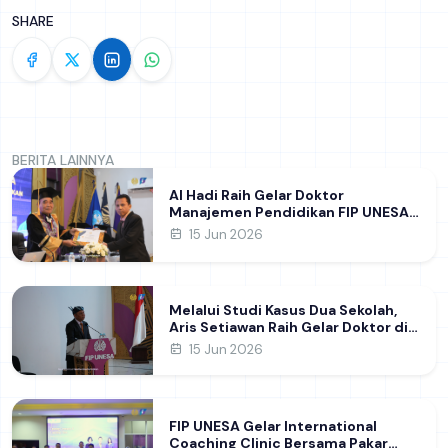
SHARE
BERITA LAINNYA
Al Hadi Raih Gelar Doktor
Manajemen Pendidikan FIP UNESA
melalui Riset Pembentukan
15 Jun 2026
Karakter Guru
Melalui Studi Kasus Dua Sekolah,
Aris Setiawan Raih Gelar Doktor di
FIP UNESA Usai Kupas Manajemen
15 Jun 2026
Pembelajaran Deep Learning
FIP UNESA Gelar International
Coaching Clinic Bersama Pakar