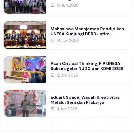
Khon Kaen University Thailand,
15 Jun 2026
Kupas Strategi Publikasi Jurnal
Ilmiah Internasional dukung SDG 4
Mahasiswa Manajemen Pendidikan
UNESA Kunjungi DPRD Jatim,
Perdalam Pemahaman Kebijakan
14 Jun 2026
Pendidikan Daerah
Asah Critical Thinking, FIP UNESA
Sukses gelar NUDC dan KDMI 2026
12 Jun 2026
Eduart Space: Wadah Kreativitas
Melalui Seni dan Prakarya
11 Jun 2026