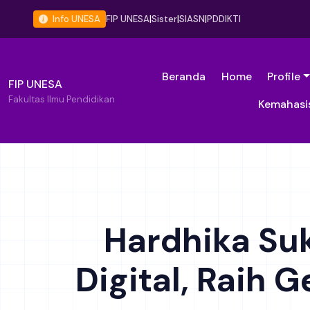
Info UNESA
FIP UNESA
|
Sister
|
SIASN
|
PDDIKTI
Beranda
Home
Profile
FIP UNESA
Fakultas Ilmu Pendidikan
Kemahasi
Hardhika Su
Digital, Raih G