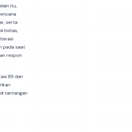
lain itu,
 rencana
r, serta
ktivitas,
terasi
en pada saat
kan respon
tasi 89 dan
rikan
adi tantangan