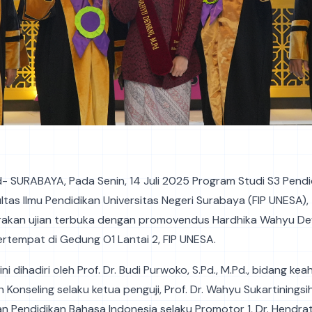
id- SURABAYA, Pada Senin, 14 Juli 2025 Program Studi S3 Pend
ltas Ilmu Pendidikan Universitas Negeri Surabaya (FIP UNESA),
akan ujian terbuka dengan promovendus Hardhika Wahyu Dewa
ertempat di Gedung O1 Lantai 2, FIP UNESA.
ini dihadiri oleh Prof. Dr. Budi Purwoko, S.Pd., M.Pd., bidang keah
Konseling selaku ketua penguji, Prof. Dr. Wahyu Sukartiningsih
an Pendidikan Bahasa Indonesia selaku Promotor 1, Dr. Hendra