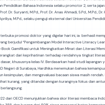
an Pendidikan Bahasa Indonesia selaku promotor 2, serta jajar
 Prof. Dr. Suryanti, M.Pd., Prof. Dr. Anas Ahmadi, S.Pd., M.Pd., Dr
i Apriliya, M.Pd., selaku penguji eksternal dari Universitas Pendi
terbuka promosi doktor yang digelar hari ini, ia berhasil me
yang berjudul “Pengembangan Model Interactive Literacy Lear
-Book Gamifikasi untuk Meningkatkan Minat dan Literasi Mem
 berangkat dari keprihatinan terhadap rendahnya tingkat liter
 dasar, khususnya kelas IV. Berdasarkan hasil studi lapangan 
SD Negeri di Surabaya, Hardhika menemukan bahwa kemamp
un kesimpulan, dan mengevaluasi bacaan siswa masih rendah.
lihat kurang, yang ditandai dengan kurangnya fokus dan antu
 berlangsung.
022 dari OECD menunjukkan bahwa skor literasi membaca Ind
gka 358, dan kurang dari 50% siswa mencapai batas kompeten