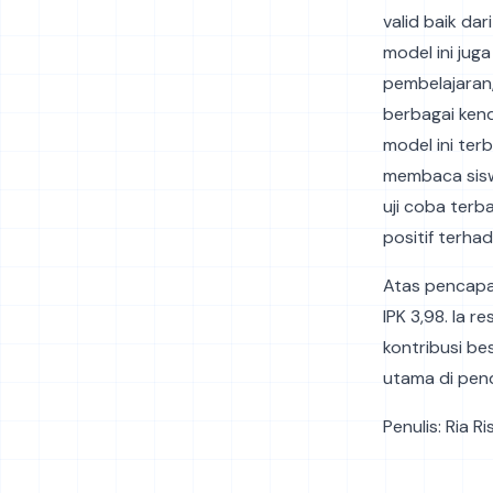
valid baik dar
model ini jug
pembelajaran,
berbagai kend
model ini ter
membaca siswa
uji coba terb
positif terh
Atas pencapai
IPK 3,98. Ia 
kontribusi be
utama di pend
Penulis: Ria R