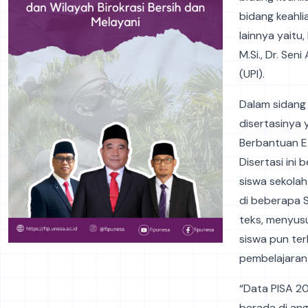
bidang keahli
lainnya yaitu,
M.Si., Dr. Sen
(UPI).
Dalam sidang 
disertasinya 
Berbantuan E
Disertasi ini
siswa sekolah
di beberapa 
teks, menyus
siswa pun ter
pembelajaran
“Data PISA 2
berada di an