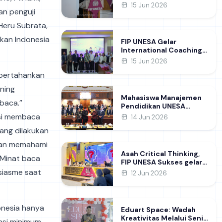
Raih Gelar Doktor di FIP
15 Jun 2026
an penguji
UNESA Usai Kupas
Manajemen
. Heru Subrata,
Pembelajaran Deep
Learning
dikan Indonesia
FIP UNESA Gelar
International Coaching
Clinic Bersama Pakar
15 Jun 2026
Khon Kaen University
mpertahankan
Thailand, Kupas Strategi
Publikasi Jurnal Ilmiah
ning
Internasional dukung
Mahasiswa Manajemen
SDG 4
baca.”
Pendidikan UNESA
Kunjungi DPRD Jatim,
asi membaca
14 Jun 2026
Perdalam Pemahaman
yang dilakukan
Kebijakan Pendidikan
Daerah
uan memahami
Asah Critical Thinking,
 Minat baca
FIP UNESA Sukses gelar
NUDC dan KDMI 2026
siasme saat
12 Jun 2026
onesia hanya
Eduart Space: Wadah
Kreativitas Melalui Seni
si minimum.