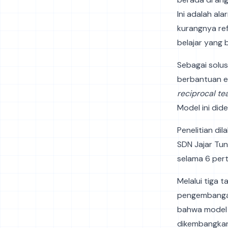
Ini adalah ala
kurangnya ref
belajar yang 
Sebagai solus
berbantuan e
reciprocal te
Model ini did
Penelitian di
SDN Jajar Tun
selama 6 per
Melalui tiga
pengembangan
bahwa mode
dikembangkanny