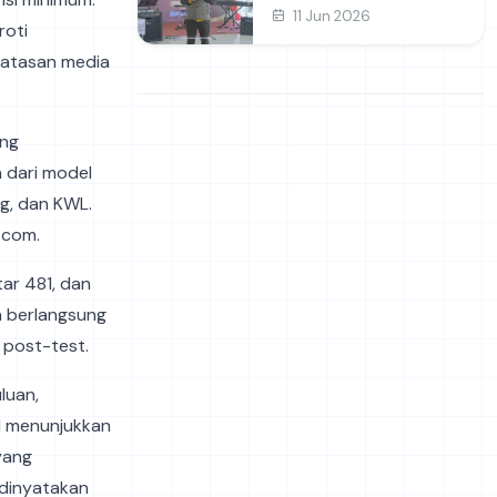
dan Prakarya
11 Jun 2026
roti
rbatasan media
ing
 dari model
g, dan KWL.
.com.
tar 481, dan
ba berlangsung
post-test.
luan,
l menunjukkan
yang
i dinyatakan