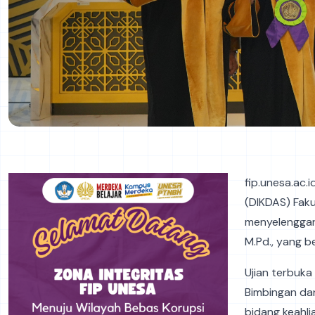
fip.unesa.ac.
(DIKDAS) Faku
menyelenggar
M.Pd., yang b
Ujian terbuka 
Bimbingan dan 
bidang keahli