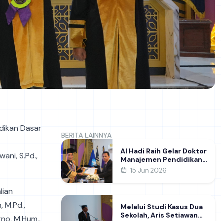
idikan Dasar
BERITA LAINNYA
Al Hadi Raih Gelar Doktor
ni, S.Pd.,
Manajemen Pendidikan
FIP UNESA melalui Riset
15 Jun 2026
Pembentukan Karakter
Guru
lian
, M.Pd.,
Melalui Studi Kasus Dua
Sekolah, Aris Setiawan
tno, M.Hum.,