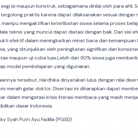
i segi isi maupun konstruk, sebagaimana dinilai oleh para ahli. Se
a tergolong praktis karena dapat dilaksanakan sesuai dengan
 mampu mengaktifkan keterlibatan siswa selama proses belaja
ala teknis yang muncul dapat diatasi dengan baik. Dari sisi efe
bukti efektif dalam meningkatkan minat baca dan kemampuan li
, yang ditunjukkan oleh peningkatan signifikan dan konsist
atas maupun uji coba luas.Lebih dari 90% siswa juga memberi
adap model pembelajaran yang digunakan.
annya tersebut, Hardhika dinyatakan lulus dengan nilai diser
resmi meraih gelar doktor. Disertasi ini diharapkan dapat membe
sar dalam mengatasi krisis literasi membaca yang masih menj
idikan dasar Indonesia.
isky Syah Putri Ayu Fadilla (PGSD)