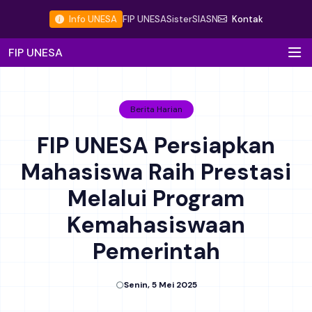
Info UNESA
FIP UNESA
Sister
SIASN
Kontak
FIP UNESA
Berita Harian
FIP UNESA Persiapkan
Mahasiswa Raih Prestasi
Melalui Program
Kemahasiswaan
Pemerintah
Senin, 5 Mei 2025