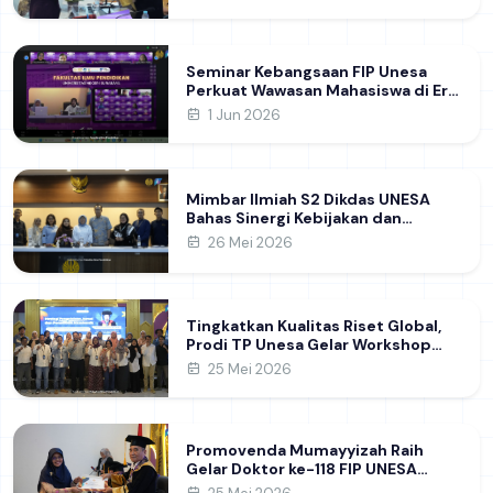
Modern
Seminar Kebangsaan FIP Unesa
Perkuat Wawasan Mahasiswa di Era
Geopolitik Global&nbsp;
1 Jun 2026
Mimbar Ilmiah S2 Dikdas UNESA
Bahas Sinergi Kebijakan dan
Pendidikan
26 Mei 2026
Tingkatkan Kualitas Riset Global,
Prodi TP Unesa Gelar Workshop
Strategi Pengelolaan Jurnal dan
25 Mei 2026
Penelitian Akademik
Promovenda Mumayyizah Raih
Gelar Doktor ke-118 FIP UNESA
melalui Kajian Kepemimpinan