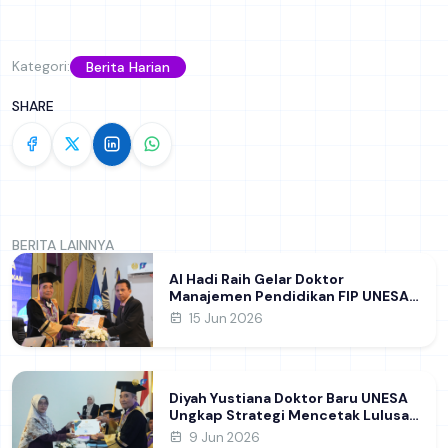
Kategori:
Berita Harian
SHARE
BERITA LAINNYA
Al Hadi Raih Gelar Doktor
Manajemen Pendidikan FIP UNESA
melalui Riset Pembentukan
15 Jun 2026
Karakter Guru
Diyah Yustiana Doktor Baru UNESA
Ungkap Strategi Mencetak Lulusan
SMK yang Siap Hadapi Dunia Kerja
9 Jun 2026