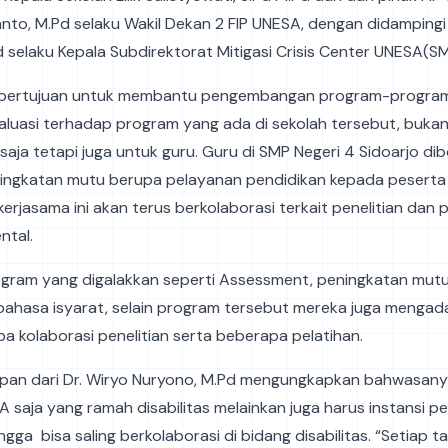
tanto, M.Pd selaku Wakil Dekan 2 FIP UNESA, dengan didampingi
 selaku Kepala Subdirektorat Mitigasi Crisis Center UNESA(S
i bertujuan untuk membantu pengembangan program-program 
aluasi terhadap program yang ada di sekolah tersebut, buka
 saja tetapi juga untuk guru. Guru di SMP Negeri 4 Sidoarjo dib
ningkatan mutu berupa pelayanan pendidikan kepada peserta 
erjasama ini akan terus berkolaborasi terkait penelitian dan
ntal.
gram yang digalakkan seperti Assessment, peningkatan mutu
ahasa isyarat, selain program tersebut mereka juga menga
pa kolaborasi penelitian serta beberapa pelatihan.
rapan dari Dr. Wiryo Nuryono, M.Pd mengungkapkan bahwasany
saja yang ramah disabilitas melainkan juga harus instansi p
ngga bisa saling berkolaborasi di bidang disabilitas. “Setiap 