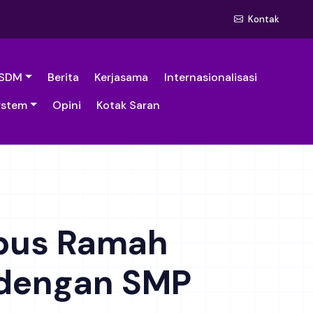
Kontak
SDM
Berita
Kerjasama
Internasionalisasi
ystem
Opini
Kotak Saran
pus Ramah
a dengan SMP