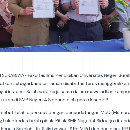
id SURABAYA- Fakultas Ilmu Pendidikan Universitas Negeri Sura
atkan sebagai kampus ramah disabilitas terus menggerakkan
gai instansi. Salah satu kerja sama dalam mewujudkan kampu
ilakukan di SMP Negeri 4 Sidoarjo oleh para dosen FIP.
ersebut telah diperkuat dengan penandatangan MoU (Memor
) oleh kedua belah pihak. Pihak SMP Negeri 4 Sidoarjo ditan
 Kepala Sekolah Lilik Sulistyowati, S.Pd M.Pd dan dari pihak FI