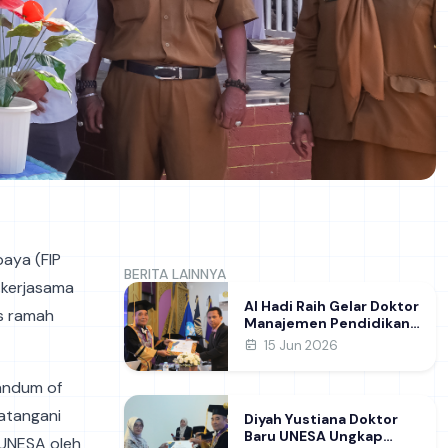
baya (FIP
BERITA LAINNYA
 kerjasama
Al Hadi Raih Gelar Doktor
s ramah
Manajemen Pendidikan
FIP UNESA melalui Riset
15 Jun 2026
Pembentukan Karakter
Guru
andum of
datangani
Diyah Yustiana Doktor
Baru UNESA Ungkap
P UNESA oleh