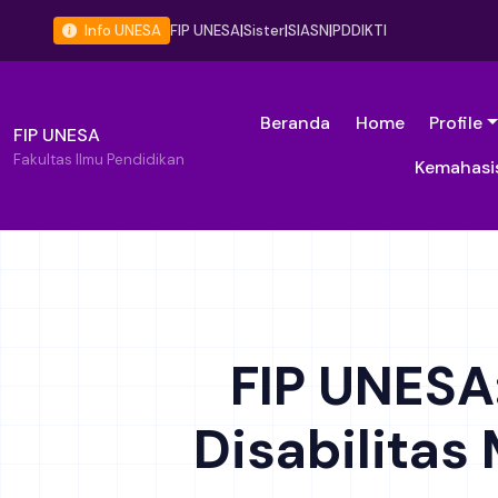
Info UNESA
FIP UNESA
|
Sister
|
SIASN
|
PDDIKTI
Beranda
Home
Profile
FIP UNESA
Fakultas Ilmu Pendidikan
Kemahasi
FIP UNES
Disabilitas