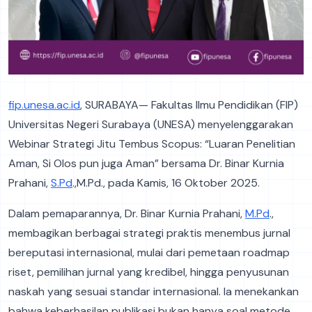
fip.unesa.ac.id
, SURABAYA— Fakultas Ilmu Pendidikan (FIP)
Universitas Negeri Surabaya (UNESA) menyelenggarakan
Webinar Strategi Jitu Tembus Scopus: “Luaran Penelitian
Aman, Si Olos pun juga Aman” bersama Dr. Binar Kurnia
Prahani,
S.Pd
.,M.Pd., pada Kamis, 16 Oktober 2025.
Dalam pemaparannya, Dr. Binar Kurnia Prahani,
M.Pd
.,
membagikan berbagai strategi praktis menembus jurnal
bereputasi internasional, mulai dari pemetaan roadmap
riset, pemilihan jurnal yang kredibel, hingga penyusunan
naskah yang sesuai standar internasional. Ia menekankan
bahwa keberhasilan publikasi bukan hanya soal metode