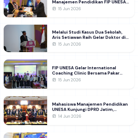
Manajemen Pendidikan FIP UNESA
melalui Riset Pembentukan
15 Jun 2026
Karakter Guru
Melalui Studi Kasus Dua Sekolah,
Aris Setiawan Raih Gelar Doktor di
FIP UNESA Usai Kupas Manajemen
15 Jun 2026
Pembelajaran Deep Learning
FIP UNESA Gelar International
Coaching Clinic Bersama Pakar
Khon Kaen University Thailand,
15 Jun 2026
Kupas Strategi Publikasi Jurnal
Ilmiah Internasional dukung SDG 4
Mahasiswa Manajemen Pendidikan
UNESA Kunjungi DPRD Jatim,
Perdalam Pemahaman Kebijakan
14 Jun 2026
Pendidikan Daerah