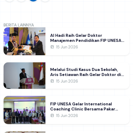
BERITA LAINNYA
Al Hadi Raih Gelar Doktor
Manajemen Pendidikan FIP UNESA
melalui Riset Pembentukan
15 Jun 2026
Karakter Guru
Melalui Studi Kasus Dua Sekolah,
Aris Setiawan Raih Gelar Doktor di
FIP UNESA Usai Kupas Manajemen
15 Jun 2026
Pembelajaran Deep Learning
FIP UNESA Gelar International
Coaching Clinic Bersama Pakar
Khon Kaen University Thailand,
15 Jun 2026
Kupas Strategi Publikasi Jurnal
Ilmiah Internasional dukung SDG 4