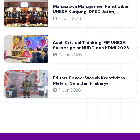
Mahasiswa Manajemen Pendidikan
UNESA Kunjungi DPRD Jatim,
Perdalam Pemahaman Kebijakan
14 Jun 2026
Pendidikan Daerah
Asah Critical Thinking, FIP UNESA
Sukses gelar NUDC dan KDMI 2026
12 Jun 2026
Eduart Space: Wadah Kreativitas
Melalui Seni dan Prakarya
11 Jun 2026