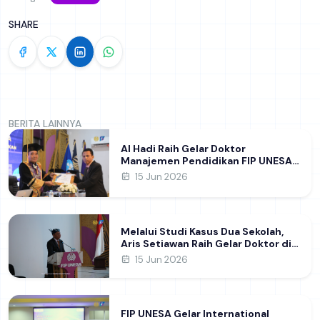
SHARE
BERITA LAINNYA
Al Hadi Raih Gelar Doktor
Manajemen Pendidikan FIP UNESA
melalui Riset Pembentukan
15 Jun 2026
Karakter Guru
Melalui Studi Kasus Dua Sekolah,
Aris Setiawan Raih Gelar Doktor di
FIP UNESA Usai Kupas Manajemen
15 Jun 2026
Pembelajaran Deep Learning
FIP UNESA Gelar International