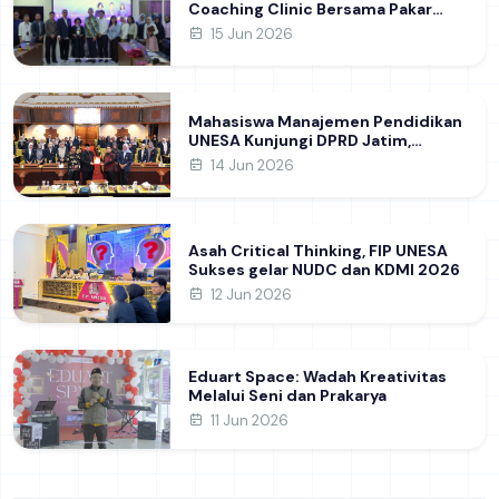
Coaching Clinic Bersama Pakar
Khon Kaen University Thailand,
15 Jun 2026
Kupas Strategi Publikasi Jurnal
Ilmiah Internasional dukung SDG 4
Mahasiswa Manajemen Pendidikan
UNESA Kunjungi DPRD Jatim,
Perdalam Pemahaman Kebijakan
14 Jun 2026
Pendidikan Daerah
Asah Critical Thinking, FIP UNESA
Sukses gelar NUDC dan KDMI 2026
12 Jun 2026
Eduart Space: Wadah Kreativitas
Melalui Seni dan Prakarya
11 Jun 2026