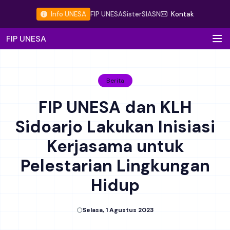
Info UNESA
FIP UNESA
Sister
SIASN
Kontak
FIP UNESA
Berita
FIP UNESA dan KLH
Sidoarjo Lakukan Inisiasi
Kerjasama untuk
Pelestarian Lingkungan
Hidup
Selasa, 1 Agustus 2023