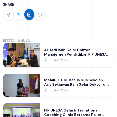
SHARE
BERITA LAINNYA
Al Hadi Raih Gelar Doktor
Manajemen Pendidikan FIP UNESA
melalui Riset Pembentukan
15 Jun 2026
Karakter Guru
Melalui Studi Kasus Dua Sekolah,
Aris Setiawan Raih Gelar Doktor di
FIP UNESA Usai Kupas Manajemen
15 Jun 2026
Pembelajaran Deep Learning
FIP UNESA Gelar International
Coaching Clinic Bersama Pakar