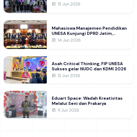
Khon Kaen University Thailand,
15 Jun 2026
Kupas Strategi Publikasi Jurnal
Ilmiah Internasional dukung SDG 4
Mahasiswa Manajemen Pendidikan
UNESA Kunjungi DPRD Jatim,
Perdalam Pemahaman Kebijakan
14 Jun 2026
Pendidikan Daerah
Asah Critical Thinking, FIP UNESA
Sukses gelar NUDC dan KDMI 2026
12 Jun 2026
Eduart Space: Wadah Kreativitas
Melalui Seni dan Prakarya
11 Jun 2026