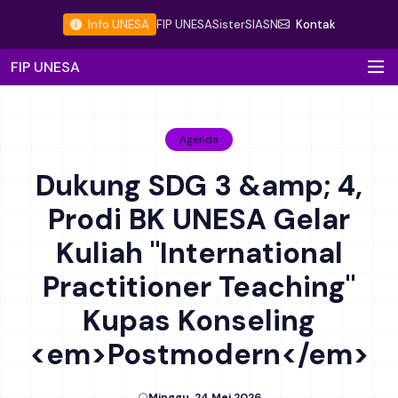
Info UNESA
FIP UNESA
Sister
SIASN
Kontak
FIP UNESA
Agenda
Dukung SDG 3 &amp; 4,
Prodi BK UNESA Gelar
Kuliah "International
Practitioner Teaching"
Kupas Konseling
<em>Postmodern</em>
Minggu, 24 Mei 2026