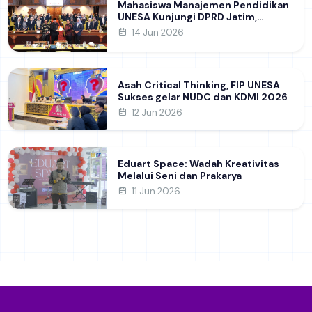
Mahasiswa Manajemen Pendidikan
UNESA Kunjungi DPRD Jatim,
Perdalam Pemahaman Kebijakan
14 Jun 2026
Pendidikan Daerah
Asah Critical Thinking, FIP UNESA
Sukses gelar NUDC dan KDMI 2026
12 Jun 2026
Eduart Space: Wadah Kreativitas
Melalui Seni dan Prakarya
11 Jun 2026