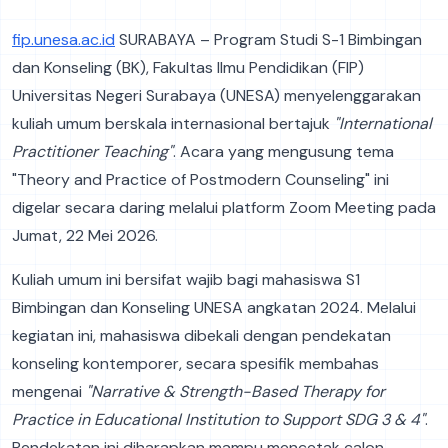
fip.unesa.ac.id
SURABAYA – Program Studi S-1 Bimbingan
dan Konseling (BK), Fakultas Ilmu Pendidikan (FIP)
Universitas Negeri Surabaya (UNESA) menyelenggarakan
kuliah umum berskala internasional bertajuk
"International
Practitioner Teaching"
. Acara yang mengusung tema
"Theory and Practice of Postmodern Counseling" ini
digelar secara daring melalui platform Zoom Meeting pada
Jumat, 22 Mei 2026.
Kuliah umum ini bersifat wajib bagi mahasiswa S1
Bimbingan dan Konseling UNESA angkatan 2024. Melalui
kegiatan ini, mahasiswa dibekali dengan pendekatan
konseling kontemporer, secara spesifik membahas
mengenai
"Narrative & Strength-Based Therapy for
Practice in Educational Institution to Support SDG 3 & 4"
.
Pendekatan ini diharapkan mampu mencetak calon