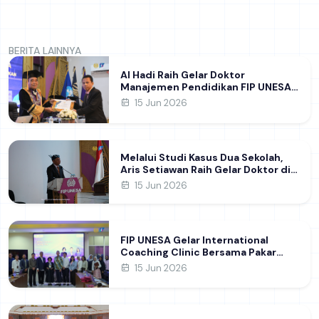
BERITA LAINNYA
Al Hadi Raih Gelar Doktor
Manajemen Pendidikan FIP UNESA
melalui Riset Pembentukan
15 Jun 2026
Karakter Guru
Melalui Studi Kasus Dua Sekolah,
Aris Setiawan Raih Gelar Doktor di
FIP UNESA Usai Kupas Manajemen
15 Jun 2026
Pembelajaran Deep Learning
FIP UNESA Gelar International
Coaching Clinic Bersama Pakar
Khon Kaen University Thailand,
15 Jun 2026
Kupas Strategi Publikasi Jurnal
Ilmiah Internasional dukung SDG 4