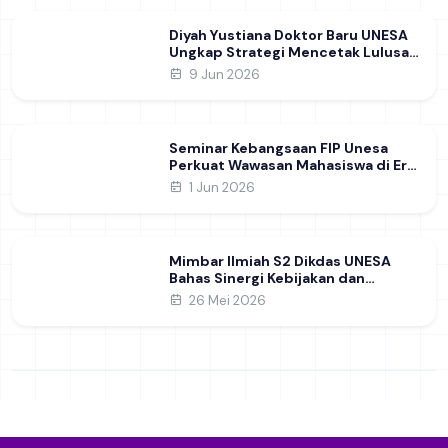
Diyah Yustiana Doktor Baru UNESA
Ungkap Strategi Mencetak Lulusan
SMK yang Siap Hadapi Dunia Kerja
9 Jun 2026
Modern
Seminar Kebangsaan FIP Unesa
Perkuat Wawasan Mahasiswa di Era
Geopolitik Global&nbsp;
1 Jun 2026
Mimbar Ilmiah S2 Dikdas UNESA
Bahas Sinergi Kebijakan dan
Pendidikan
26 Mei 2026