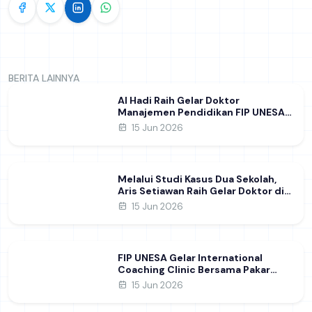
BERITA LAINNYA
Al Hadi Raih Gelar Doktor
Manajemen Pendidikan FIP UNESA
melalui Riset Pembentukan
15 Jun 2026
Karakter Guru
Melalui Studi Kasus Dua Sekolah,
Aris Setiawan Raih Gelar Doktor di
FIP UNESA Usai Kupas Manajemen
15 Jun 2026
Pembelajaran Deep Learning
FIP UNESA Gelar International
Coaching Clinic Bersama Pakar
Khon Kaen University Thailand,
15 Jun 2026
Kupas Strategi Publikasi Jurnal
Ilmiah Internasional dukung SDG 4