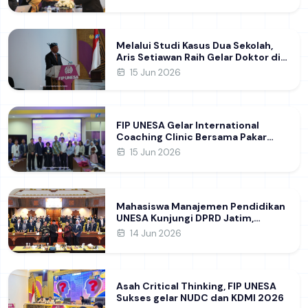
Karakter Guru
Melalui Studi Kasus Dua Sekolah,
Aris Setiawan Raih Gelar Doktor di
FIP UNESA Usai Kupas Manajemen
15 Jun 2026
Pembelajaran Deep Learning
FIP UNESA Gelar International
Coaching Clinic Bersama Pakar
Khon Kaen University Thailand,
15 Jun 2026
Kupas Strategi Publikasi Jurnal
Ilmiah Internasional dukung SDG 4
Mahasiswa Manajemen Pendidikan
UNESA Kunjungi DPRD Jatim,
Perdalam Pemahaman Kebijakan
14 Jun 2026
Pendidikan Daerah
Asah Critical Thinking, FIP UNESA
Sukses gelar NUDC dan KDMI 2026