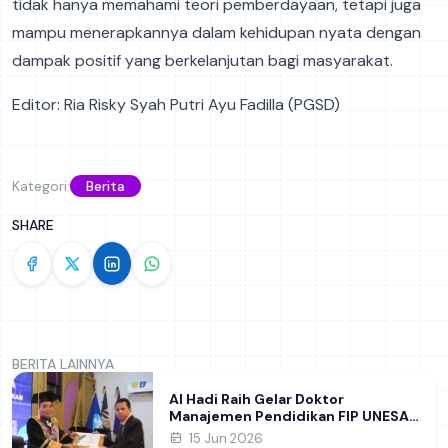
tidak hanya memahami teori pemberdayaan, tetapi juga
mampu menerapkannya dalam kehidupan nyata dengan
dampak positif yang berkelanjutan bagi masyarakat.
Editor: Ria Risky Syah Putri Ayu Fadilla (PGSD)
Kategori:
Berita
SHARE
BERITA LAINNYA
Al Hadi Raih Gelar Doktor
Manajemen Pendidikan FIP UNESA
melalui Riset Pembentukan
15 Jun 2026