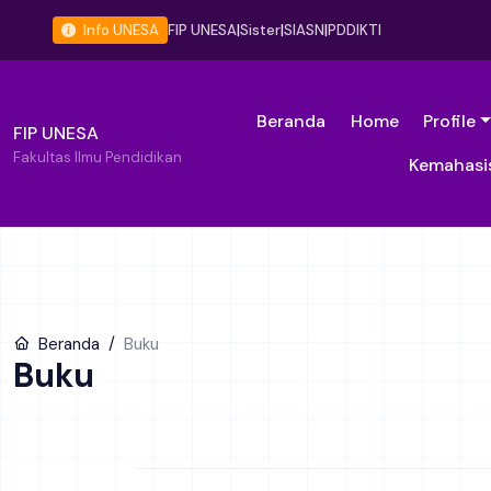
Info UNESA
FIP UNESA
|
Sister
|
SIASN
|
PDDIKTI
Beranda
Home
Profile
FIP UNESA
Fakultas Ilmu Pendidikan
Kemahasi
Beranda
Buku
Buku